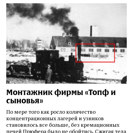
Монтажник фирмы «Топф и
Л
сыновья»
с
о
По мере того как росло количество
концентрационных лагерей и узников
Ст
становилось все больше, без кремационных
на
печей Прюфера было не обойтись. Cжигая тела
ис