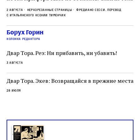
прямо в лагере, нацисты не только оставались
во
2 августа
Неразрезанные страницы
Фредиано Сесси. Перевод
верны своему архаичному культу смерти, но и
ху
с итальянского Ксении Тименчик
скрывали от населения соседних городов,
2 а
пе
сколько узников погибало каждый день в этих
с а
по
Борух Горин
жутких местах
ко
колонка редактора
фа
Двар Тора. Реэ: Ни прибавить, ни убавить!
3 августа
Двар Тора. Экев: Возвращайся в прежние места
28 июля