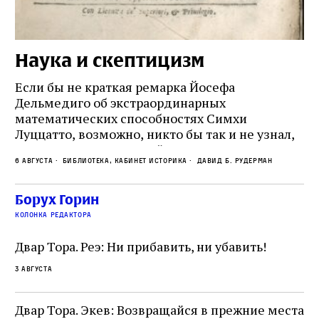
Наука и скептицизм
П
и
Если бы не краткая ремарка Йосефа
е
Дельмедиго об экстраординарных
математических способностях Симхи
Пр
Луццатто, возможно, никто бы так и не узнал,
по
что этот эрудированный и несколько
ме
6 августа
Библиотека, кабинет историка
Давид Б. Рудерман
сварливый венецианский талмудист имел
ча
какое‑то отношение к научной деятельности.
ст
 и
На протяжении почти шестидесяти лет,
Борух Горин
5 а
не
к
вплоть до своей кончины, Луццатто был
колонка редактора
от
и
одним из раввинов Венеции
чт
Двар Тора. Реэ: Ни прибавить, ни убавить!
ко
са
3 августа
ие
о
Двар Тора. Экев: Возвращайся в прежние места