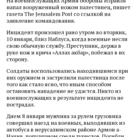
На военнослужащих Армии обороны Израиля
напал вооруженный ножом палестинец, пишет
газета The Jerusalem Post со ссылкой на
заявление командования.
Инцидент произошел рано утром во вторник,
10 января, близ Наблуса, когда военные несли
свою обычную службу. Преступник, держа в
руке нож и крича «Аллах акбар», побежал в их
сторону.
Солдаты воспользовались находившимся при
них оружием и застрелили палестинца после
того как стало ясно, что иным способом
остановить нападение не удастся. Никто из
военнослужащих в результате инцидента не
пострадал.
Днем 8 января мужчина за рулем грузовика
совершил наезд на военных, выходивших из
автобуса в иерусалимском районе Армон а-
Нацив, популярном среди туристов. Погибли