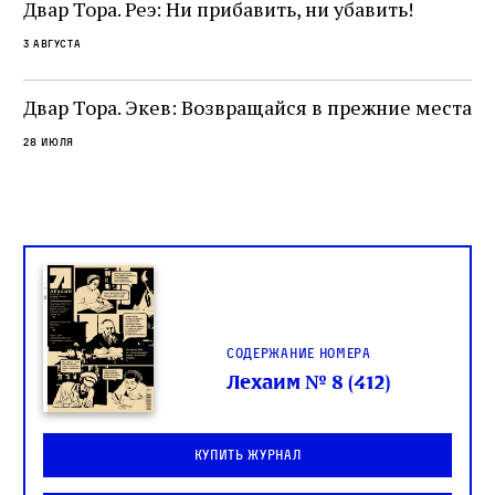
не просто покровитель переводчиков,
Двар Тора. Реэ: Ни прибавить, ни убавить!
окружённый книгами. Перед нами человек,
3 августа
одно решение которого вызвало возмущение
целой общины и стало частью многовекового
спора о том, кому принадлежит последнее
Двар Тора. Экев: Возвращайся в прежние места
слово в переводе Библии
28 июля
Содержание номера
Лехаим № 8 (412)
Купить журнал