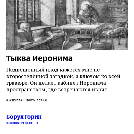
Тыква Иеронима
Н
Подвешенный плод кажется мне не
Ес
второстепенной загадкой, а ключом ко всей
Де
гравюре. Он делает кабинет Иеронима
ма
т
пространством, где встречаются иврит,
Лу
греческий и латынь; буквальный смысл и
чт
6 августа
Борух Горин
6 а
церковная традиция; филологическая
св
точность и понятность; переводчик,
ка
убеждённый в необходимости исправления, и
На
Борух Горин
ти:
читатель, воспринимающий исправление как
вп
е
колонка редактора
разрушение священного текста. Перед нами
од
и