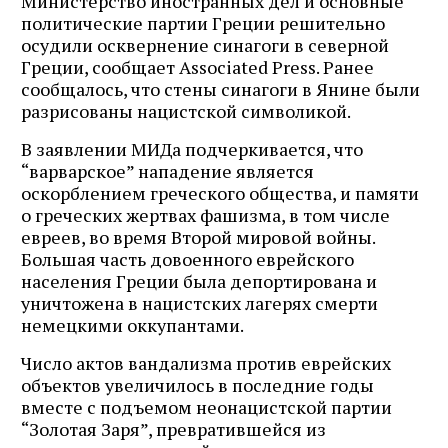
Министерство иностранных дел и основные
политические партии Греции решительно
осудили осквернение синагоги в северной
Греции, сообщает Associated Press. Ранее
сообщалось, что стены синагоги в Янине были
разрисованы нацистской символикой.
В заявлении МИДа подчеркивается, что
“варварское” нападение является
оскорблением греческого общества, и памяти
о греческих жертвах фашизма, в том числе
евреев, во время Второй мировой войны.
Большая часть довоенного еврейского
населения Греции была депортирована и
уничтожена в нацистских лагерях смерти
немецкими оккупантами.
Число актов вандализма против еврейских
объектов увеличилось в последние годы
вместе с подъемом неонацистской партии
“Золотая Заря”, превратившейся из