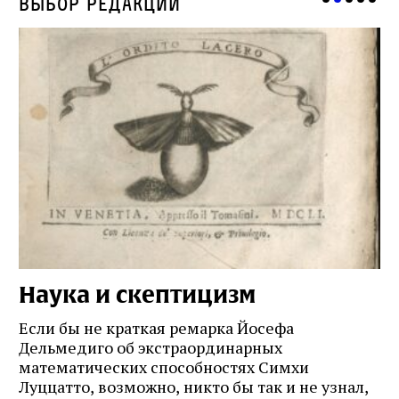
Выбор редакции
Наука и скептицизм
П
и
Если бы не краткая ремарка Йосефа
е
Дельмедиго об экстраординарных
математических способностях Симхи
Пр
Луццатто, возможно, никто бы так и не узнал,
по