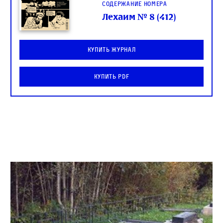
Содержание номера
Лехаим № 8 (412)
Купить журнал
Купить PDF