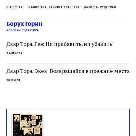
что этот эрудированный и несколько
ме
6 августа
Библиотека, кабинет историка
Давид Б. Рудерман
сварливый венецианский талмудист имел
ча
какое‑то отношение к научной деятельности.
ст
 и
На протяжении почти шестидесяти лет,
Борух Горин
5 а
не
к
вплоть до своей кончины, Луццатто был
колонка редактора
от
и
одним из раввинов Венеции
чт
Двар Тора. Реэ: Ни прибавить, ни убавить!
ко
са
3 августа
ие
о
Двар Тора. Экев: Возвращайся в прежние места
28 июля