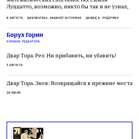
Пр
Луццатто, возможно, никто бы так и не узнал,
по
что этот эрудированный и несколько
ме
6 августа
Библиотека, кабинет историка
Давид Б. Рудерман
сварливый венецианский талмудист имел
ча
какое‑то отношение к научной деятельности.
ст
 и
На протяжении почти шестидесяти лет,
Борух Горин
5 а
не
к
вплоть до своей кончины, Луццатто был
колонка редактора
от
и
одним из раввинов Венеции
чт
Двар Тора. Реэ: Ни прибавить, ни убавить!
ко
са
3 августа
ие
о
Двар Тора. Экев: Возвращайся в прежние места
28 июля