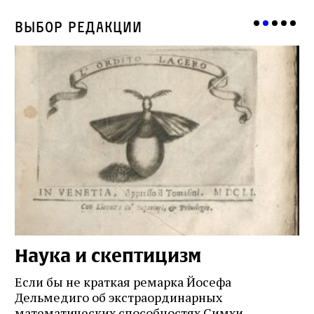
Выбор редакции
Наука и скептицизм
П
и
Если бы не краткая ремарка Йосефа
е
Дельмедиго об экстраординарных
математических способностях Симхи