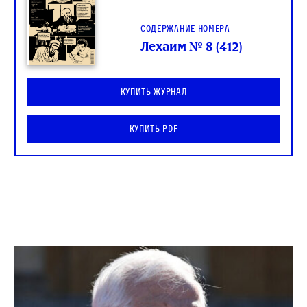
Содержание номера
Лехаим № 8 (412)
Купить журнал
Купить PDF