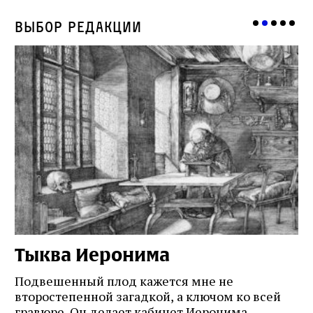
Выбор редакции
Тыква Иеронима
Н
Подвешенный плод кажется мне не
Ес
второстепенной загадкой, а ключом ко всей
Де
гравюре. Он делает кабинет Иеронима
ма