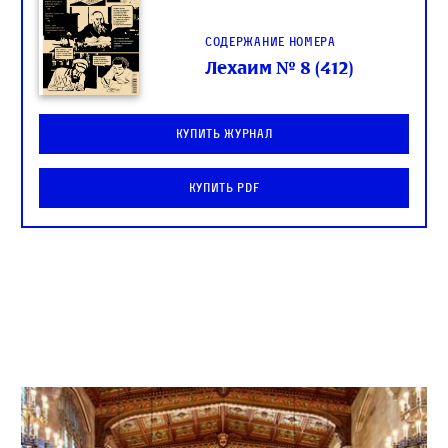
Содержание номера
Лехаим № 8 (412)
Купить журнал
Купить PDF