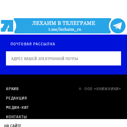
Почтовая рассылка
Архив
© OOO «КНИЖНИКИ»
Редакция
Медиа-кит
Контакты
На сайте
Политика в отношении обработки персональных