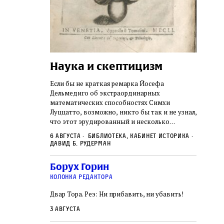
Наука и скептицизм
Погр
неде
не не
Если бы не краткая ремарка Йосефа
судь
ключом ко всей
Дельмедиго об экстраординарных
Иеронима
математических способностях Симхи
Примерн
ся иврит,
Луццатто, возможно, никто бы так и не узнал,
погромо
ый смысл и
что этот эрудированный и несколько
местам Э
ическая
сварливый венецианский талмудист имел
6 августа
Библиотека, кабинет историка
частнос
одчик,
какое‑то отношение к научной деятельности.
Давид Б. Рудерман
стену. 
исправления, и
На протяжении почти шестидесяти лет, вплоть
необыча
правление как
до своей кончины, Луццатто был одним
5 авгус
Борух Горин
отказалс
а. Перед нами
из раввинов Венеции
Ицкови
чтобы н
колонка редактора
одчиков,
количес
ами человек,
Двар Тора. Реэ: Ни прибавить, ни убавить!
самым н
ало возмущение
 многовекового
3 августа
ит последнее