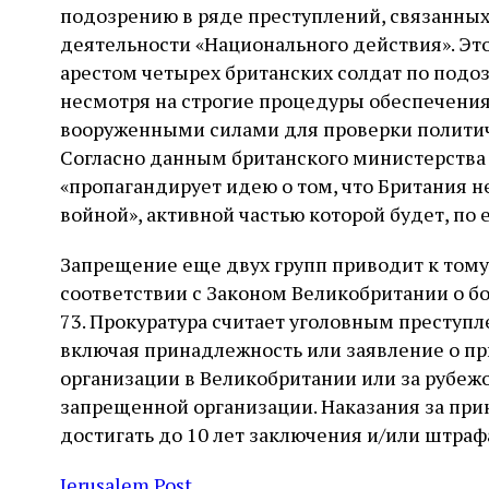
подозрению в ряде преступлений, связанных 
деятельности «Национального действия». Эт
арестом четырех британских солдат по подоз
несмотря на строгие процедуры обеспечени
вооруженными силами для проверки политич
Согласно данным британского министерства 
«пропагандирует идею о том, что Британия н
войной», активной частью которой будет, по 
Запрещение еще двух групп приводит к тому
соответствии с Законом Великобритании о бо
73. Прокуратура считает уголовным преступ
включая принадлежность или заявление о п
организации в Великобритании или за рубеж
запрещенной организации. Наказания за при
достигать до 10 лет заключения и/или штраф
Jerusalem Post