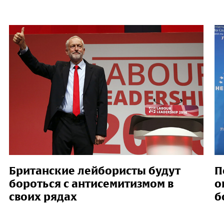
Британские лейбористы будут
П
бороться с антисемитизмом в
о
своих рядах
б