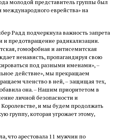
 года молодой представитель группы был
слово в переводе Библии
ни международного еврейства» на
бер Радд подчеркнула важность запрета
и и предотвращение радикализации.
стская, гомофобная и антисемитская
уждает ненависть, пропагандируя свою
кироваться под разными именами», –
альное действие», мы прекращаем
ращаем членство в ней, – защищая тех,
обавила она. – Нашим приоритетом в
чение личной безопасности и
 Королевстве, и мы будем продолжать
ю группу, которая угрожает этому,
а, что арестовала 11 мужчин по