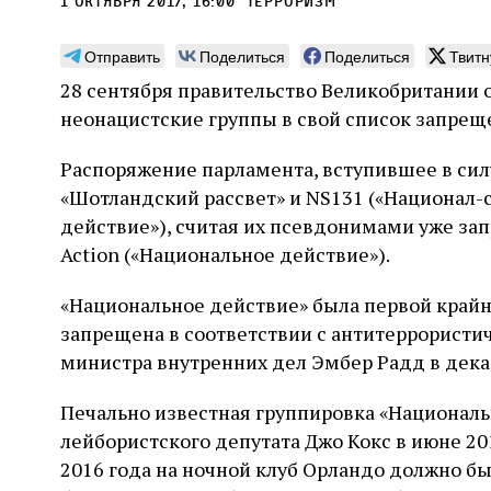
1 октября 2017, 16:00
терроризм
Отправить
Поделиться
Поделиться
Твитн
28 сентября правительство Великобритании о
неонацистские группы в свой список запрещ
Монтажник фирмы «Топф
Ляг
Распоряжение парламента, вступившее в силу
и сыновья»
сар
«Шотландский рассвет» и NS131 («Национал-
вши
По мере того как росло количество
действие»), считая их псевдонимами уже за
концентрационных лагерей и узников
Стиве
Action («Национальное действие»).
становилось все больше, без кремационных
начин
печей Прюфера было не обойтись. Cжигая
истор
тела прямо в лагере, нацисты не только
«Национальное действие» была первой крайн
вообр
оставались верны своему архаичному культу
худож
2 августа
Неразрезанные страницы
запрещена в соответствии с антитеррористи
смерти, но и скрывали от населения соседних
Фредиано Сесси. Перевод с итальянского
перео
2 авг
городов, сколько узников погибало каждый
министра внутренних дел Эмбер Радд в декаб
Ксении Тименчик
полити
Халпе
день в этих жутких местах
котор
Силак
фарао
Печально известная группировка «Националь
лейбористского депутата Джо Кокс в июне 201
2016 года на ночной клуб Орландо должно бы