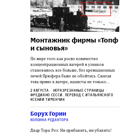
а:
Монтажник фирмы «Топф
Лягу
шая
и сыновья»
сара
го ишува
вши 
По мере того как росло количество
концентрационных лагерей и узников
о начала
Стивен 
становилось все больше, без кремационных
дку по святым
начиная
печей Прюфера было не обойтись. Cжигая
ил, в
истории
тела прямо в лагере, нацисты не только
и Западную
воображ
оставались верны своему архаичному культу
ствовал
художес
2 августа
Неразрезанные страницы
смерти, но и скрывали от населения соседних
знательно
Фредиано Сесси. Перевод с итальянского
переосм
нем
Александр
2 авгус
городов, сколько узников погибало каждый
Ксении Тименчик
в Тиша бе‑Ав,
политиче
Халперн
день в этих жутких местах
я большое
которые
Силако
 города и тем
Борух Горин
фараон
ность
колонка редактора
Двар Тора. Реэ: Ни прибавить, ни убавить!