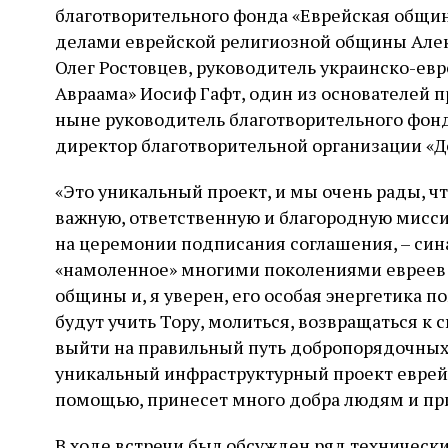
благотворительного фонда «Еврейская общин
делами еврейской религиозной общины Але
Олег Ростовцев, руководитель украинско-ев
Авраама» Иосиф Гафт, один из основателей
ныне руководитель благотворительного фонд
директор благотворительной организации «Д
«Это уникальный проект, и мы очень рады, чт
важную, ответственную и благородную мисси
на церемонии подписания соглашения, – син
«намоленное» многими поколениями евреев 
общины и, я уверен, его особая энергетика 
будут учить Тору, молиться, возвращаться к 
выйти на правильный путь добропорядочных
уникальный инфраструктурный проект еврейс
помощью, принесет много добра людям и пр
В ходе встречи был обсужден ряд технически