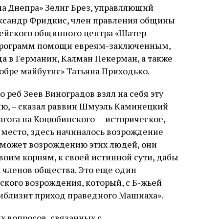
а Днепра» Зелиг Брез, управляющий
ксандр Фридкис, член правления общины
рейского общинного центра «Шатер
 программ помощи евреям-заключенным,
а в Германии, Калман Пекерман, а также
обре майбутнє» Татьяна Приходько.
о реб Зеев Виноградов взял на себя эту
ю, – сказал раввин Шмуэль Каминецкий
агога на Коцюбинского – историческое,
место, здесь начиналось возрождение
поможет возрождению этих людей, они
своим корням, к своей истинной сути, дабы
 членов общества. Это еще один
кого возрождения, который, с Б-жьей
иблизит приход праведного Машиаха».
х вопросов, связанных с