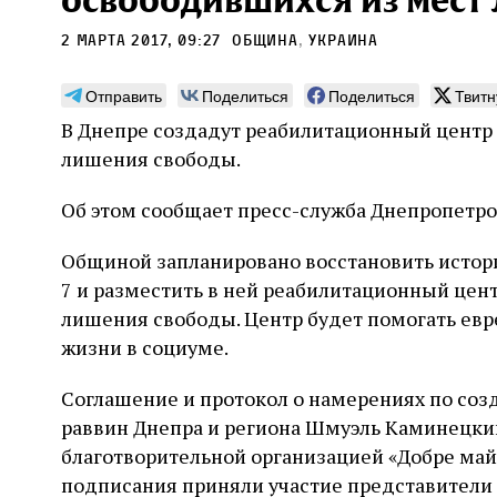
освободившихся из мест
2 марта 2017, 09:27
община
,
украина
Отправить
Поделиться
Поделиться
Твитн
В Днепре создадут реабилитационный центр 
Может ли человек,
Пла
лишения свободы.
сведущий в естественных
Продв
науках, серьезно
Об этом сообщает пресс-служба Днепропетр
усили
относиться к каббале?
ли де
досто
Общиной запланировано восстановить истори
часть
Повышенный интерес Дельмедиго к каббале,
7 и разместить в ней реабилитационный цен
сформ
наряду с его попытками провести параллели
30 и
еврей
между еврейской мистикой, неоплатонизмом
лишения свободы. Центр будет помогать евр
Хавин
благо
и атомизмом, следует воспринимать в
жизни в социуме.
Бунде
контексте его сомнений относительно
достоверности схоластической метафизики и
31 июля
Библиотека, кабинет историка
Соглашение и протокол о намерениях по соз
готовности искать и анализировать
Давид Б. Рудерман
альтернативные философские точки зрения
раввин Днепра и региона Шмуэль Каминецки
благотворительной организацией «Добре май
подписания приняли участие представители