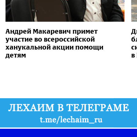
Андрей Макаревич примет
Д
участие во всероссийской
б
ханукальной акции помощи
с
детям
в