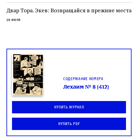
целой общины и стало частью многовекового
спора о том, кому принадлежит последнее
Двар Тора. Экев: Возвращайся в прежние места
слово в переводе Библии
28 июля
Содержание номера
Лехаим № 8 (412)
Купить журнал
Купить PDF