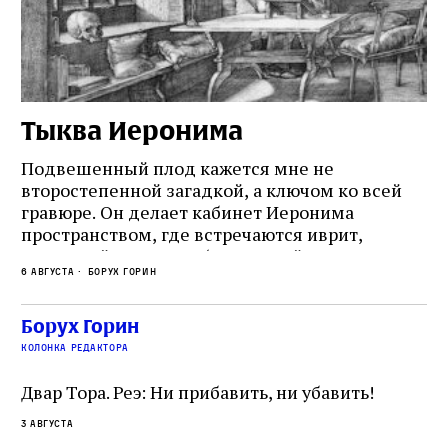
Тыква Иеронима
Н
Подвешенный плод кажется мне не
Ес
второстепенной загадкой, а ключом ко всей
Де
гравюре. Он делает кабинет Иеронима
ма
т
пространством, где встречаются иврит,
Лу
греческий и латынь; буквальный смысл и
чт
6 августа
Борух Горин
6 а
церковная традиция; филологическая
св
точность и понятность; переводчик,
ка
убеждённый в необходимости исправления, и
На
Борух Горин
ти:
читатель, воспринимающий исправление как
вп
е
колонка редактора
разрушение священного текста. Перед нами
од
и
не просто покровитель переводчиков,
Двар Тора. Реэ: Ни прибавить, ни убавить!
окружённый книгами. Перед нами человек,
3 августа
одно решение которого вызвало возмущение