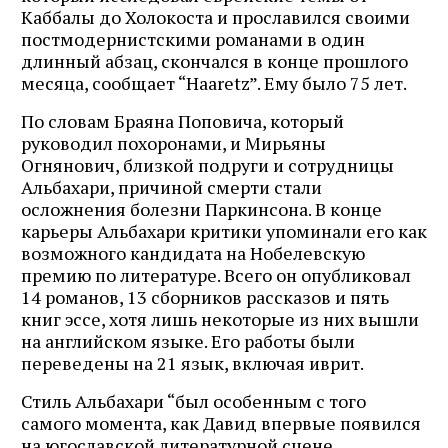
Каббалы до Холокоста и прославился своими
постмодернистскими романами в один
длинный абзац, скончался в конце прошлого
месяца, сообщает “Haaretz”. Ему было 75 лет.
По словам Браяна Поповича, который
руководил похоронами, и Мирьяны
Огнянович, близкой подруги и сотрудницы
Альбахари, причиной смерти стали
осложнения болезни Паркинсона. В конце
карьеры Альбахари критики упоминали его как
возможного кандидата на Нобелевскую
премию по литературе. Всего он опубликовал
14 романов, 13 сборников рассказов и пять
книг эссе, хотя лишь некоторые из них вышли
на английском языке. Его работы были
переведены на 21 язык, включая иврит.
Стиль Альбахари “был особенным с того
самого момента, как Давид впервые появился
на югославской литературной сцене.