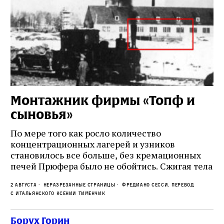
Монтажник фирмы «Топф и
Л
сыновья»
с
о
По мере того как росло количество
концентрационных лагерей и узников
Ст
становилось все больше, без кремационных
на
печей Прюфера было не обойтись. Cжигая тела
ис
прямо в лагере, нацисты не только оставались
во
2 августа
Неразрезанные страницы
Фредиано Сесси. Перевод
верны своему архаичному культу смерти, но и
ху
с итальянского Ксении Тименчик
скрывали от населения соседних городов,
2 а
пе
сколько узников погибало каждый день в этих
с а
по
Борух Горин
жутких местах
ко