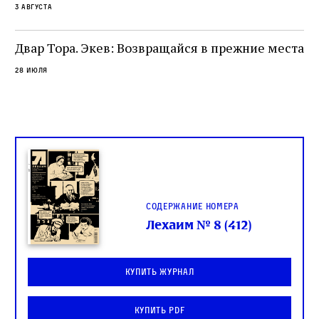
3 августа
одно решение которого вызвало возмущение
целой общины и стало частью многовекового
спора о том, кому принадлежит последнее
Двар Тора. Экев: Возвращайся в прежние места
слово в переводе Библии
28 июля
Содержание номера
Лехаим № 8 (412)
Купить журнал
Купить PDF