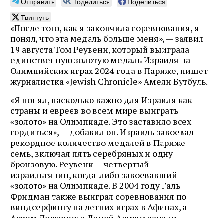
Отправить
Поделиться
Поделиться
Твитнуть
«После того, как я закончила соревнования, я
понял, что эта медаль больше меня», — заявил
19 августа Том Реувени, который выиграла
единственную золотую медаль Израиля на
Олимпийских играх 2024 года в Париже, пишет
журналистка «Jewish Chronicle» Амели Бутбуль.
«Я понял, насколько важно для Израиля как
страны и евреев во всем мире выиграть
«золото» на Олимпиаде. Это заставило всех
гордиться», — добавил он. Израиль завоевал
рекордное количество медалей в Париже —
семь, включая пять серебряных и одну
бронзовую. Реувени — четвертый
израильтянин, когда-либо завоевавший
«золото» на Олимпиаде. В 2004 году Галь
Фридман также выиграл соревнования по
виндсерфингу на летних играх в Афинах, а
Артем Долгопят и Линой Ашрам заняли