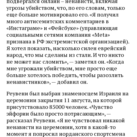
подвергался онлайн – ненависти, включая
угрозы убийством, что, по его словам, только
еще больше мотивировало его. «Я получил
много антисемитских комментариев в
«Инстаграме» и «Фейсбуке» (управляющая
социальными сетями компания «Meta»
признана в РФ экстремистской организацией).
Я хотел показать, насколько силен еврейский
народ, что мы сделаны из стали. И что никто
не может нас сломить», — заметил он. «Когда
мне угрожали убийством, мне просто еще
больше хотелось победить, чтобы разозлить
ненавистников», — добавил он.
Реувени был выбран знаменосцем Израиля на
церемонии закрытия 11 августа, на которой
присутствовало 85000 человек. «Чувство
эйфории было просто потрясающим», —
рассказал Реувени. «Я не чувствовал никакой
ненависти на церемонии, хотя в какой-то
момент я попросил иорданского спортсмена