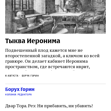
Тыква Иеронима
Н
Подвешенный плод кажется мне не
Ес
второстепенной загадкой, а ключом ко всей
Де
гравюре. Он делает кабинет Иеронима
ма
т
пространством, где встречаются иврит,
Лу
греческий и латынь; буквальный смысл и
чт
6 августа
Борух Горин
6 а
церковная традиция; филологическая
св
точность и понятность; переводчик,
ка
убеждённый в необходимости исправления, и
На
Борух Горин
ти:
читатель, воспринимающий исправление как
вп
е
колонка редактора
разрушение священного текста. Перед нами
од
и
не просто покровитель переводчиков,
Двар Тора. Реэ: Ни прибавить, ни убавить!
окружённый книгами. Перед нами человек,