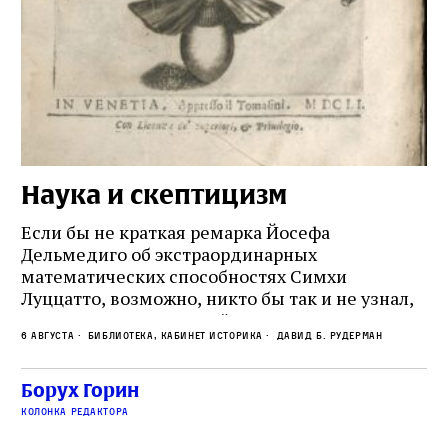
Наука и скептицизм
П
и
Если бы не краткая ремарка Йосефа
е
Дельмедиго об экстраординарных
математических способностях Симхи
Пр
Луццатто, возможно, никто бы так и не узнал,
по
что этот эрудированный и несколько
ме
6 августа
Библиотека, кабинет историка
Давид Б. Рудерман
сварливый венецианский талмудист имел
ча
какое‑то отношение к научной деятельности.
ст
 и
На протяжении почти шестидесяти лет,
Борух Горин
5 а
не
к
вплоть до своей кончины, Луццатто был
колонка редактора
от
и
одним из раввинов Венеции
чт