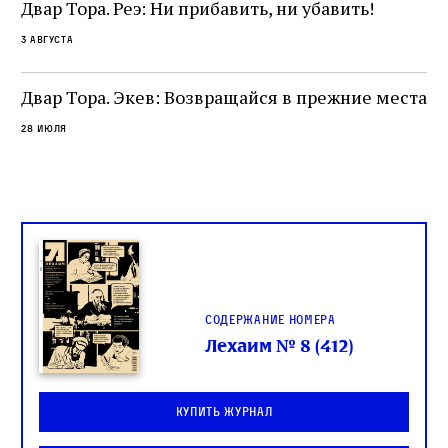
Двар Тора. Реэ: Ни прибавить, ни убавить!
ко
са
3 августа
ие
о
Двар Тора. Экев: Возвращайся в прежние места
28 июля
Содержание номера
Лехаим № 8 (412)
Купить журнал