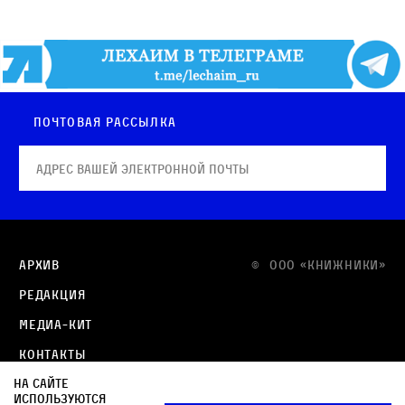
Почтовая рассылка
Архив
© OOO «КНИЖНИКИ»
Редакция
Медиа-кит
Контакты
На сайте
Политика в отношении обработки персональных
используются
данных