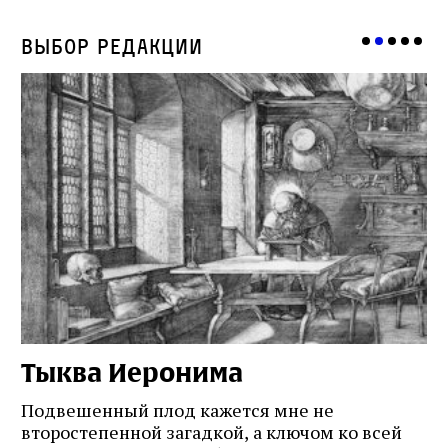
Выбор редакции
Тыква Иеронима
Н
Подвешенный плод кажется мне не
Ес
второстепенной загадкой, а ключом ко всей
Де