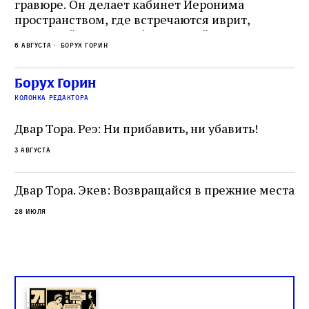
гравюре. Он делает кабинет Иеронима
ма
т
пространством, где встречаются иврит,
Лу
греческий и латынь; буквальный смысл и
чт
6 августа
Борух Горин
6 а
церковная традиция; филологическая
св
точность и понятность; переводчик,
ка
убеждённый в необходимости исправления, и
На
Борух Горин
ти:
читатель, воспринимающий исправление как
вп
е
колонка редактора
разрушение священного текста. Перед нами
од
и
не просто покровитель переводчиков,
Двар Тора. Реэ: Ни прибавить, ни убавить!
окружённый книгами. Перед нами человек,
3 августа
одно решение которого вызвало возмущение
целой общины и стало частью многовекового
спора о том, кому принадлежит последнее
Двар Тора. Экев: Возвращайся в прежние места
слово в переводе Библии
28 июля