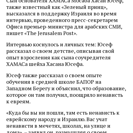
Сын основателя ХАМАСа Мосаба Хасан Юсеф,
также известный как «Зеленый принц»,
высказался в поддержку Израиля во время
интервью, проведенного пресс-секретарем
Офиса премьер-министра для арабских СМИ,
пишет «The Jerusalem Post».
Интервью коснулось и личных тем: Юсеф
рассказал о своем детстве, описывая свой
опыт взросления как сына соучредителя
ХАМАСа шейха Хасана Юсефа.
Юсеф также рассказал о своем опыте
обучения в средней школе БАПОР на
Западном Берегу и объяснил, что образование,
которое он там получил, поощряло ненависть
к евреям.
«Куда бы вы ни пошли, там есть ненависть к
еврейскому народу и Израилю. Вас учат
ненависти в мечетях, школах, на улице и
дома», – заявил он, размышляя о своем