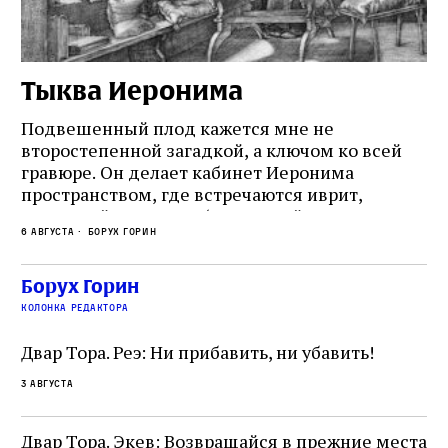
Тыква Иеронима
Н
Подвешенный плод кажется мне не
Ес
второстепенной загадкой, а ключом ко всей
Де
гравюре. Он делает кабинет Иеронима
ма
т
пространством, где встречаются иврит,
Лу
греческий и латынь; буквальный смысл и
чт
6 августа
Борух Горин
6 а
церковная традиция; филологическая
св
точность и понятность; переводчик,
ка
убеждённый в необходимости исправления, и
На
Борух Горин
ти:
читатель, воспринимающий исправление как
вп
е
колонка редактора
разрушение священного текста. Перед нами
од
и
не просто покровитель переводчиков,
Двар Тора. Реэ: Ни прибавить, ни убавить!
окружённый книгами. Перед нами человек,
3 августа
одно решение которого вызвало возмущение
целой общины и стало частью многовекового
спора о том, кому принадлежит последнее
Двар Тора. Экев: Возвращайся в прежние места