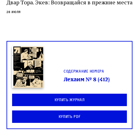
спора о том, кому принадлежит последнее
Двар Тора. Экев: Возвращайся в прежние места
слово в переводе Библии
28 июля
Содержание номера
Лехаим № 8 (412)
Купить журнал
Купить PDF