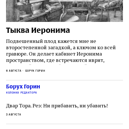
Тыква Иеронима
Н
Подвешенный плод кажется мне не
Ес
второстепенной загадкой, а ключом ко всей
Де
гравюре. Он делает кабинет Иеронима
ма
т
пространством, где встречаются иврит,
Лу
греческий и латынь; буквальный смысл и
чт
6 августа
Борух Горин
6 а
церковная традиция; филологическая
св
точность и понятность; переводчик,
ка
убеждённый в необходимости исправления, и
На
Борух Горин
ти:
читатель, воспринимающий исправление как
вп
е
колонка редактора
разрушение священного текста. Перед нами
од
и
не просто покровитель переводчиков,
Двар Тора. Реэ: Ни прибавить, ни убавить!
окружённый книгами. Перед нами человек,
3 августа
одно решение которого вызвало возмущение
целой общины и стало частью многовекового