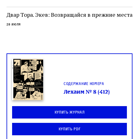
целой общины и стало частью многовекового
спора о том, кому принадлежит последнее
Двар Тора. Экев: Возвращайся в прежние места
слово в переводе Библии
28 июля
Содержание номера
Лехаим № 8 (412)
Купить журнал
Купить PDF