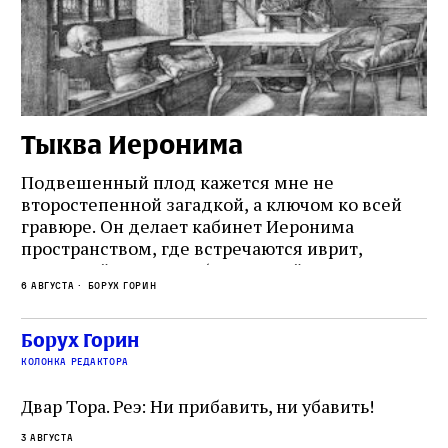
Тыква Иеронима
Н
Подвешенный плод кажется мне не
Ес
второстепенной загадкой, а ключом ко всей
Де
гравюре. Он делает кабинет Иеронима
ма
т
пространством, где встречаются иврит,
Лу
греческий и латынь; буквальный смысл и
чт
6 августа
Борух Горин
6 а
церковная традиция; филологическая
св
точность и понятность; переводчик,
ка
убеждённый в необходимости исправления, и
На
Борух Горин
ти:
читатель, воспринимающий исправление как
вп
е
колонка редактора
разрушение священного текста. Перед нами
од
и
не просто покровитель переводчиков,
Двар Тора. Реэ: Ни прибавить, ни убавить!
окружённый книгами. Перед нами человек,
3 августа
одно решение которого вызвало возмущение