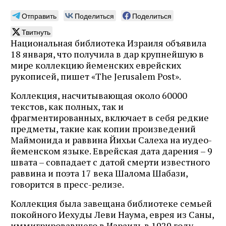
Отправить
Поделиться
Поделиться
Твитнуть
Национальная библиотека Израиля объявила
18 января, что получила в дар крупнейшую в
мире коллекцию йеменских еврейских
рукописей, пишет «The Jerusalem Post».
Коллекция, насчитывающая около 60000
текстов, как полных, так и
фрагментированных, включает в себя редкие
предметы, такие как копии произведений
Маймонида и раввина Йихьи Салеха на иудео-
йеменском языке. Еврейская дата дарения – 9
швата – совпадает с датой смерти известного
раввина и поэта 17 века Шалома Шабази,
говорится в пресс-релизе.
Коллекция была завещана библиотеке семьей
покойного Иехуды Леви Наума, еврея из Саны,
иммигрировавшего в Израиль в 1929 году.