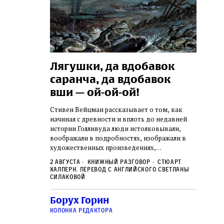
ы «Топф
Лягушки, да вдобавок
Може
саранча, да вдобавок
свед
вши — ой‑ой‑ой!
наук
ество
отно
узников
Стивен Вейцман рассказывает о том, как
 кремационных
начиная с древности и вплоть до недавней
Повышен
ись. Cжигая
истории Голливуда люди истолковывали,
наряду 
не только
воображали в подробностях, изображали в
между е
аичному культу
художественных произведениях,
траницы
и атоми
ления соседних
тальянского
переосмысляли и подгоняли под свои
контекс
2 августа
Книжный разговор
Стюарт
гибало каждый
политические цели череду Б‑жьих кар,
Халперн. Перевод с английского Светланы
достове
31 июл
которые обрушились на Египет под властью
Силаковой
готовно
Давид Б
фараона
альтерн
Борух Горин
колонка редактора