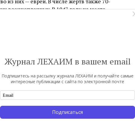
во из них — евреи. В числе жертв также 70-
тских военнопленных. В 1947 году на месте
лекс.
уть
Журнал ЛЕХАИМ в вашем email
Подпишитесь на рассылку журнала ЛЕХАИМ и получайте самые
интересные публикации с сайта по электронной почте
тобы прокомментировать
Подписаться