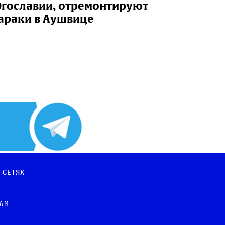
гославии, отремонтируют
араки в Аушвице
 сетях
рам