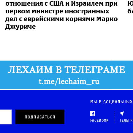
отношения с США и Израилем при
Ю
первом министре иностранных
б
дел с еврейскими корнями Марко
Джуриче
Мы в социальных
Facebook
Телег