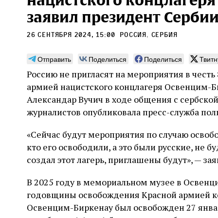
нацистского концлагеря
заявил президент Серби
26 сентября 2024, 15:00
Россия
,
Сербия
Отправить
Поделиться
Поделиться
Твитн
ек,
Планета обезьян
Пог
Россию не пригласят на мероприятия в чест
ественных
нед
Продвижение книги координированными
армией нацистского концлагеря Освенцим-Б
но
суд
усилиями ведущих мировых СМИ тоже вряд
Александар Вучич в ходе общения с сербской
аббале?
ли дело случая или следствие выдающихся
Приме
достоинств книги. Перед нами, видимо,
журналистов опубликовала пресс-служба пол
погро
часть проекта. Задача которого может быть
диго к каббале,
местам
сформулирована так: создание фальшивой
вести параллели
«Сейчас будут мероприятия по случаю освоб
30 июля
Книжный разговор
Григорий
частн
еврейской идентичности, имеющей
, неоплатонизмом
Хавин
стену
кто его освободили, а это были русские, не б
благородные социалистические корни в
ринимать в
необы
Бунде, в противовес «сионистам
носительно
создал этот лагерь, приглашены будут», — зая
5 авг
отказа
кой метафизики и
Ицко
инет историка
чтобы
ировать
В 2025 году в мемориальном музее в Освенц
колич
е точки зрения
самым
годовщины освобождения Красной армией к
Освенцим-Биркенау был освобожден 27 января