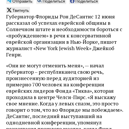
Отправить
Поделиться
Поделиться
Твитнуть
Губернатор Флориды Рон ДеСантис 12 июня
рассказал об успехах еврейской общины в
Солнечном штате и необходимости бороться с
«пробуждением» в речи к консервативной
еврейской организации в Нью-Йорке, пишет
журналист «New York Jewish Week» Джейкоб
Генри.
«Они не могут отменить меня», — начал
губернатор – республиканец свою речь,
произнесенную перед аудиторией из
примерно 700 человек на конференции
еврейских лидеров Фонда «Тиква», которая
проходила в центре Челси-Пирс. «Я выскажу
свое мнение. Когда у левых спазм, это просто
говорит о том, что во Флориде мы побеждаем».
ДеСантис, последний выступавший на
однодневной конференции, упомянул
разногласия прошлого месяца, когда Фонд