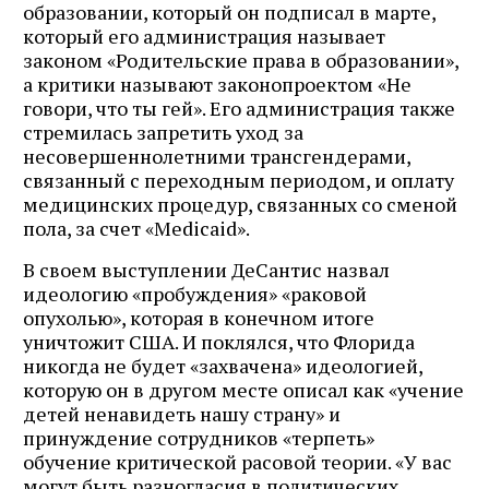
образовании, который он подписал в марте,
который его администрация называет
законом «Родительские права в образовании»,
а критики называют законопроектом «Не
говори, что ты гей». Его администрация также
стремилась запретить уход за
несовершеннолетними трансгендерами,
связанный с переходным периодом, и оплату
медицинских процедур, связанных со сменой
пола, за счет «Medicaid».
В своем выступлении ДеСантис назвал
идеологию «пробуждения» «раковой
опухолью», которая в конечном итоге
уничтожит США. И поклялся, что Флорида
никогда не будет «захвачена» идеологией,
которую он в другом месте описал как «учение
детей ненавидеть нашу страну» и
принуждение сотрудников «терпеть»
обучение критической расовой теории. «У вас
могут быть разногласия в политических