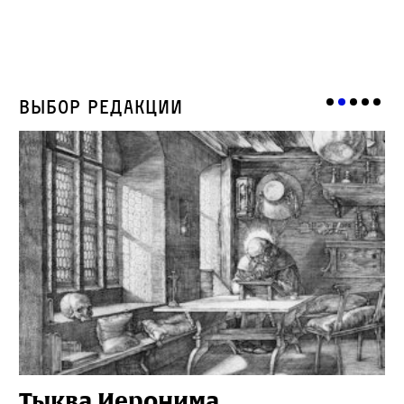
Выбор редакции
Тыква Иеронима
Н