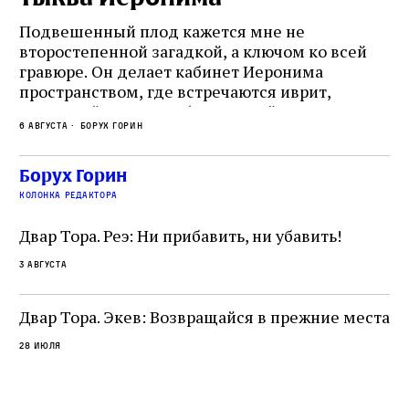
Подвешенный плод кажется мне не
Ес
второстепенной загадкой, а ключом ко всей
Де
гравюре. Он делает кабинет Иеронима
ма
т
пространством, где встречаются иврит,
Лу
греческий и латынь; буквальный смысл и
чт
6 августа
Борух Горин
6 а
церковная традиция; филологическая
св
точность и понятность; переводчик,
ка
убеждённый в необходимости исправления, и
На
Борух Горин
ти:
читатель, воспринимающий исправление как
вп
е
колонка редактора
разрушение священного текста. Перед нами
од
и
не просто покровитель переводчиков,
Двар Тора. Реэ: Ни прибавить, ни убавить!
окружённый книгами. Перед нами человек,
3 августа
одно решение которого вызвало возмущение
целой общины и стало частью многовекового
спора о том, кому принадлежит последнее
Двар Тора. Экев: Возвращайся в прежние места
слово в переводе Библии
28 июля