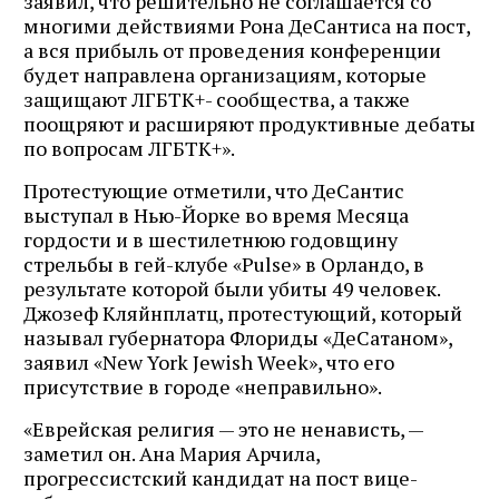
заявил, что решительно не соглашается со
многими действиями Рона ДеСантиса на пост,
а вся прибыль от проведения конференции
будет направлена организациям, которые
защищают ЛГБТК+- сообщества, а также
поощряют и расширяют продуктивные дебаты
по вопросам ЛГБТК+».
Протестующие отметили, что ДеСантис
выступал в Нью-Йорке во время Месяца
гордости и в шестилетнюю годовщину
стрельбы в гей-клубе «Pulse» в Орландо, в
результате которой были убиты 49 человек.
Джозеф Кляйнплатц, протестующий, который
называл губернатора Флориды «ДеСатаном»,
заявил «New York Jewish Week», что его
присутствие в городе «неправильно».
«Еврейская религия — это не ненависть, —
заметил он. Ана Мария Арчила,
прогрессистский кандидат на пост вице-