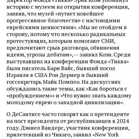
историю с музеем на открытии конференции,
заявив, что музей «путает новейшее
прогрессивное благочестие с настоящими
еврейскими ценностями». «Мы не отойдем в
сторону, потому что несколько радикальных
протестующих, которым помогают СМИ,
предпочитают срыв разговора, обвинения
идеям, угрозы дебатам», — заявил Коэн. Среди
выступавших на конференции Фонда «Тиква»
были писатель Бари Вайс, бывший посол
Израиля в США Рон Дермер и бывший
госсекретарь Майк Помпео. На дискуссиях
обсуждались такие темы, как «Как бороться с
«пробуждением»» и «Что нужно знать каждому
молодому еврею о западной цивилизации».
О ДеСантисе часто говорят как о претенденте
на пост президента от республиканцев в 2024
году. Дэниел Вандерс, участник конференции,
прилетевший из Чикаго, заявил «New York