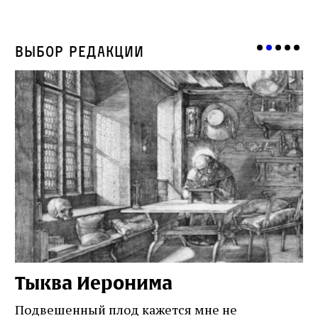
Выбор редакции
Тыква Иеронима
Н
Подвешенный плод кажется мне не
Ес