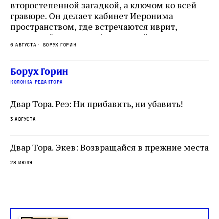
второстепенной загадкой, а ключом ко всей
Де
гравюре. Он делает кабинет Иеронима
ма
т
пространством, где встречаются иврит,
Лу
греческий и латынь; буквальный смысл и
чт
6 августа
Борух Горин
6 а
церковная традиция; филологическая
св
точность и понятность; переводчик,
ка
убеждённый в необходимости исправления, и
На
Борух Горин
ти:
читатель, воспринимающий исправление как
вп
е
колонка редактора
разрушение священного текста. Перед нами
од
и
не просто покровитель переводчиков,
Двар Тора. Реэ: Ни прибавить, ни убавить!
окружённый книгами. Перед нами человек,
3 августа
одно решение которого вызвало возмущение
целой общины и стало частью многовекового
спора о том, кому принадлежит последнее
Двар Тора. Экев: Возвращайся в прежние места
слово в переводе Библии
28 июля