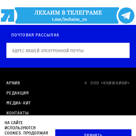
Почтовая рассылка
Архив
© OOO «КНИЖНИКИ»
Редакция
Медиа-кит
Контакты
На сайте
Политика в отношении обработки персональных
используются
данных
cookies. Продолжая
Принять