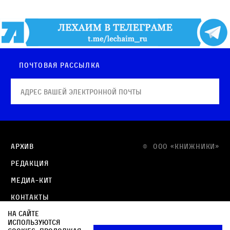
Почтовая рассылка
Архив
© OOO «КНИЖНИКИ»
Редакция
Медиа-кит
Контакты
На сайте
Политика в отношении обработки персональных
используются
данных