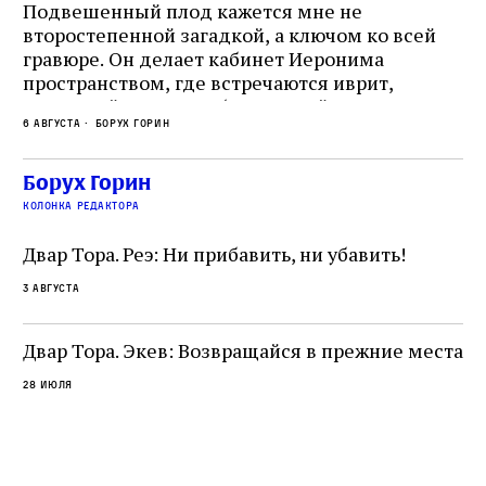
Подвешенный плод кажется мне не
Ес
второстепенной загадкой, а ключом ко всей
Де
гравюре. Он делает кабинет Иеронима
ма
т
пространством, где встречаются иврит,
Лу
греческий и латынь; буквальный смысл и
чт
6 августа
Борух Горин
6 а
церковная традиция; филологическая
св
точность и понятность; переводчик,
ка
убеждённый в необходимости исправления, и
На
Борух Горин
ти:
читатель, воспринимающий исправление как
вп
е
колонка редактора
разрушение священного текста. Перед нами
од
и
не просто покровитель переводчиков,
Двар Тора. Реэ: Ни прибавить, ни убавить!
окружённый книгами. Перед нами человек,
3 августа
одно решение которого вызвало возмущение
целой общины и стало частью многовекового
спора о том, кому принадлежит последнее
Двар Тора. Экев: Возвращайся в прежние места
слово в переводе Библии
28 июля