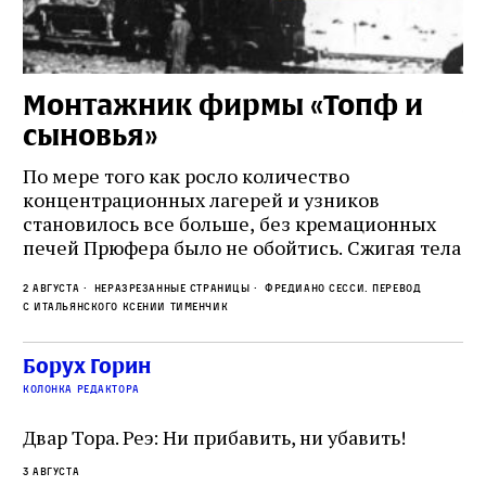
Монтажник фирмы «Топф и
Л
сыновья»
с
о
По мере того как росло количество
концентрационных лагерей и узников
Ст
становилось все больше, без кремационных
на
печей Прюфера было не обойтись. Cжигая тела
ис
прямо в лагере, нацисты не только оставались
во
2 августа
Неразрезанные страницы
Фредиано Сесси. Перевод
верны своему архаичному культу смерти, но и
ху
с итальянского Ксении Тименчик
скрывали от населения соседних городов,
2 а
пе
сколько узников погибало каждый день в этих
с а
по
Борух Горин
жутких местах
ко
колонка редактора
фа
Двар Тора. Реэ: Ни прибавить, ни убавить!
3 августа