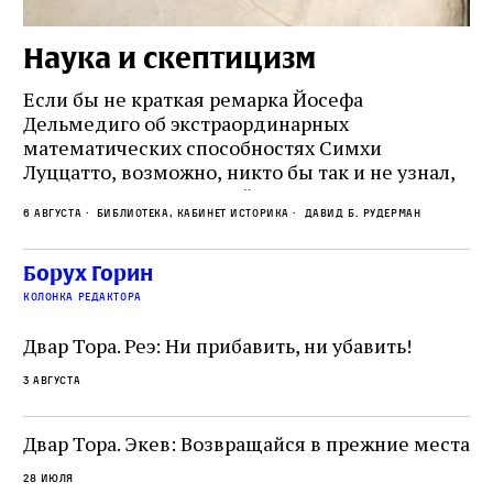
Наука и скептицизм
П
и
Если бы не краткая ремарка Йосефа
е
Дельмедиго об экстраординарных
математических способностях Симхи
Пр
Луццатто, возможно, никто бы так и не узнал,
по
что этот эрудированный и несколько
ме
6 августа
Библиотека, кабинет историка
Давид Б. Рудерман
сварливый венецианский талмудист имел
ча
какое‑то отношение к научной деятельности.
ст
 и
На протяжении почти шестидесяти лет,
Борух Горин
5 а
не
к
вплоть до своей кончины, Луццатто был
колонка редактора
от
и
одним из раввинов Венеции
чт
Двар Тора. Реэ: Ни прибавить, ни убавить!
ко
са
3 августа
ие
о
Двар Тора. Экев: Возвращайся в прежние места
28 июля