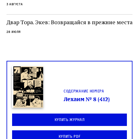
3 августа
одно решение которого вызвало возмущение
целой общины и стало частью многовекового
спора о том, кому принадлежит последнее
Двар Тора. Экев: Возвращайся в прежние места
слово в переводе Библии
28 июля
Содержание номера
Лехаим № 8 (412)
Купить журнал
Купить PDF