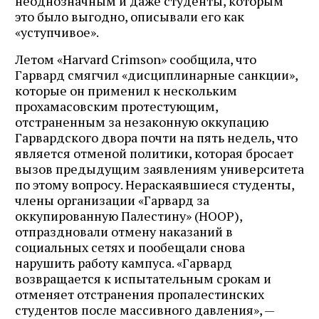
неоднозначным и даже студенты, которым
это было выгодно, описывали его как
«уступчивое».
Летом «Harvard Crimson» сообщила, что
Гарвард смягчил «дисциплинарные санкции»,
которые он применил к нескольким
прохамасовским протестующим,
отстраненным за незаконную оккупацию
Гарвардского двора почти на пять недель, что
является отменой политики, которая бросает
вызов предыдущим заявлениям университета
по этому вопросу. Нераскаявшиеся студенты,
члены организации «Гарвард за
оккупированную Палестину» (HOOP),
отпраздновали отмену наказаний в
социальных сетях и пообещали снова
нарушить работу кампуса. «Гарвард
возвращается к испытательным срокам и
отменяет отстранения пропалестинских
студентов после массивного давления», —