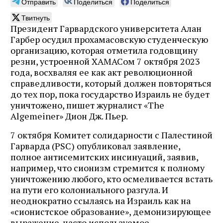
Отправить
Поделиться
Поделиться
Твитнуть
Президент Гарвардского университета Алан
Гарбер осудил прохамасовскую студенческую
организацию, которая отметила годовщину
резни, устроенной ХАМАСом 7 октября 2023
года, восхваляя ее как акт революционной
справедливости, который должен повторяться
до тех пор, пока государство Израиль не будет
уничтожено, пишет журналист «The
Algemeiner» Дион Дж. Пьер.
7 октября Комитет солидарности с Палестиной
Гарварда (PSC) опубликовал заявление,
полное антисемитских инсинуаций, заявив,
например, что сионизм стремится к полному
уничтожению любого, кто осмеливается встать
на пути его колониального разгула. И
неоднократно ссылаясь на Израиль как на
«сионистское образование», демонизирующее
выражение, часто используемое