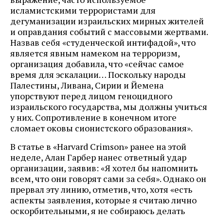
исламистскими террористами для
дегуманизации израильских мирных жителей
и оправдания событий с массовыми жертвами.
Назвав себя «студенческой интифадой», что
является явным намеком на терроризм,
организация добавила, что «сейчас самое
время для эскалации… Поскольку народы
Палестины, Ливана, Сирии и Йемена
упорствуют перед лицом геноцидного
израильского государства, мы должны учиться
у них. Сопротивление в конечном итоге
сломает оковы сионистского образования».
В статье в «Harvard Crimson» ранее на этой
неделе, Алан Гарбер нанес ответный удар
организации, заявив: «Я хотел бы напомнить
всем, что они говорят сами за себя». Однако он
прервал эту линию, отметив, что, хотя «есть
аспекты заявления, которые я считаю лично
оскорбительными, я не собираюсь делать