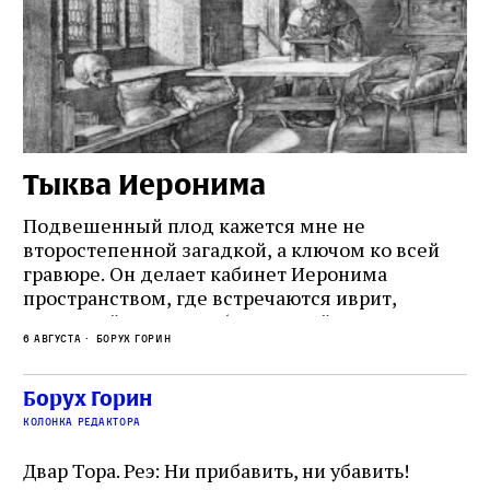
Тыква Иеронима
Н
Подвешенный плод кажется мне не
Ес
второстепенной загадкой, а ключом ко всей
Де
гравюре. Он делает кабинет Иеронима
ма
т
пространством, где встречаются иврит,
Лу
греческий и латынь; буквальный смысл и
чт
6 августа
Борух Горин
6 а
церковная традиция; филологическая
св
точность и понятность; переводчик,
ка
убеждённый в необходимости исправления, и
На
Борух Горин
ти:
читатель, воспринимающий исправление как
вп
е
колонка редактора
разрушение священного текста. Перед нами
од
и
не просто покровитель переводчиков,
Двар Тора. Реэ: Ни прибавить, ни убавить!
окружённый книгами. Перед нами человек,