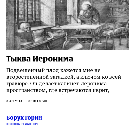
Тыква Иеронима
Н
Подвешенный плод кажется мне не
Ес
второстепенной загадкой, а ключом ко всей
Де
гравюре. Он делает кабинет Иеронима
ма
т
пространством, где встречаются иврит,
Лу
греческий и латынь; буквальный смысл и
чт
6 августа
Борух Горин
6 а
церковная традиция; филологическая
св
точность и понятность; переводчик,
ка
убеждённый в необходимости исправления, и
На
Борух Горин
ти:
читатель, воспринимающий исправление как
вп
е
колонка редактора
разрушение священного текста. Перед нами
од
и