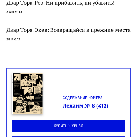
не просто покровитель переводчиков,
Двар Тора. Реэ: Ни прибавить, ни убавить!
окружённый книгами. Перед нами человек,
3 августа
одно решение которого вызвало возмущение
целой общины и стало частью многовекового
спора о том, кому принадлежит последнее
Двар Тора. Экев: Возвращайся в прежние места
слово в переводе Библии
28 июля
Содержание номера
Лехаим № 8 (412)
Купить журнал