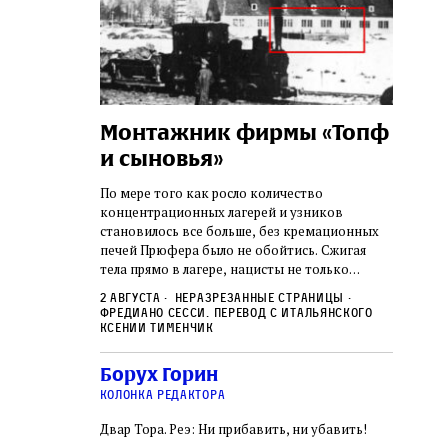
а:
Монтажник фирмы «Топф
Лягу
шая
и сыновья»
сара
го ишува
вши 
По мере того как росло количество
концентрационных лагерей и узников
о начала
Стивен 
становилось все больше, без кремационных
дку по святым
начиная
печей Прюфера было не обойтись. Cжигая
ил, в
истории
тела прямо в лагере, нацисты не только
и Западную
воображ
оставались верны своему архаичному культу
ствовал
художес
2 августа
Неразрезанные страницы
смерти, но и скрывали от населения соседних
знательно
Фредиано Сесси. Перевод с итальянского
переосм
нем
Александр
2 авгус
городов, сколько узников погибало каждый
Ксении Тименчик
в Тиша бе‑Ав,
политиче
Халперн
день в этих жутких местах
я большое
которые
Силако
 города и тем
Борух Горин
фараон
ность
колонка редактора
Двар Тора. Реэ: Ни прибавить, ни убавить!