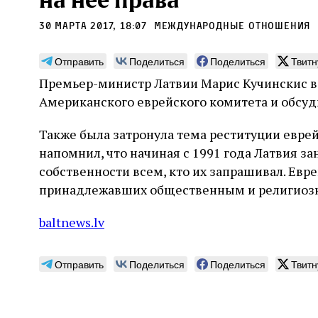
на нее права
30 марта 2017, 18:07
международные отношения
Отправить
Поделиться
Поделиться
Твитн
Премьер-министр Латвии Марис Кучинскис в
Может ли человек,
Пла
Американского еврейского комитета и обсуди
сведущий в естественных
Продв
науках, серьезно
Также была затронула тема реституции евре
усили
относиться к каббале?
ли де
напомнил, что начиная с 1991 года Латвия з
досто
собственности всем, кто их запрашивал. Евр
часть
Повышенный интерес Дельмедиго к каббале,
сформ
принадлежавших общественным и религиоз
наряду с его попытками провести параллели
30 и
еврей
между еврейской мистикой, неоплатонизмом
Хавин
благо
и атомизмом, следует воспринимать в
baltnews.lv
Бунде
контексте его сомнений относительно
достоверности схоластической метафизики и
31 июля
Библиотека, кабинет историка
готовности искать и анализировать
Давид Б. Рудерман
Отправить
Поделиться
Поделиться
Твитн
альтернативные философские точки зрения