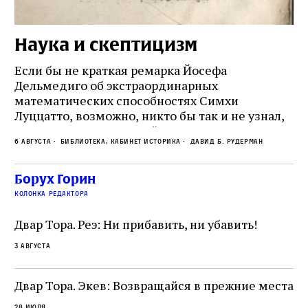
Наука и скептицизм
П
и
Если бы не краткая ремарка Йосефа
е
Дельмедиго об экстраординарных
математических способностях Симхи
Пр
Луццатто, возможно, никто бы так и не узнал,
по
что этот эрудированный и несколько
ме
6 августа
Библиотека, кабинет историка
Давид Б. Рудерман
сварливый венецианский талмудист имел
ча
какое‑то отношение к научной деятельности.
ст
 и
На протяжении почти шестидесяти лет,
Борух Горин
5 а
не
к
вплоть до своей кончины, Луццатто был
колонка редактора
от
и
одним из раввинов Венеции
чт
Двар Тора. Реэ: Ни прибавить, ни убавить!
ко
са
3 августа
ие
о
Двар Тора. Экев: Возвращайся в прежние места
28 июля