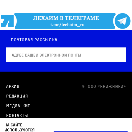
Почтовая рассылка
Архив
© OOO «КНИЖНИКИ»
Редакция
Медиа-кит
Контакты
На сайте
Политика в отношении обработки персональных
используются
данных