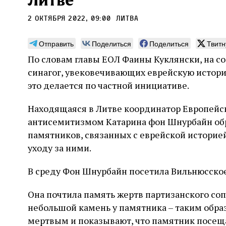
Литве
2 октября 2022, 09:00
Литва
Отправить
Поделиться
Поделиться
Твитн
По словам главы ЕОЛ Фаины Куклянски, на с
Монтажник фирмы «Топф
Ляг
синагог, увековечивающих еврейскую историю
и сыновья»
сар
это делается по частной инициативе.
вши
По мере того как росло количество
Находящаяся в Литве координатор Европейско
концентрационных лагерей и узников
Стиве
становилось все больше, без кремационных
антисемитизмом Катарина фон Шнурбайн обр
начин
печей Прюфера было не обойтись. Cжигая
истор
памятников, связанных с еврейской историе
тела прямо в лагере, нацисты не только
вообр
оставались верны своему архаичному культу
уходу за ними.
худож
2 августа
Неразрезанные страницы
смерти, но и скрывали от населения соседних
Фредиано Сесси. Перевод с итальянского
перео
2 авг
городов, сколько узников погибало каждый
Ксении Тименчик
полити
В среду Фон Шнурбайн посетила Вильнюсское
Халпе
день в этих жутких местах
котор
Силак
фарао
Она почтила память жертв партизанского соп
небольшой камень у памятника – таким обра
мертвым и показывают, что памятник посещ