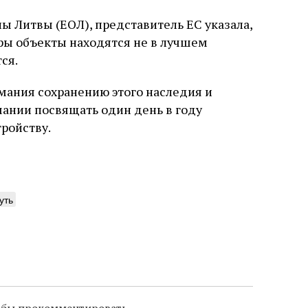
слово в переводе Библии
ы Литвы (ЕОЛ), представитель ЕС указала,
ры объекты находятся не в лучшем
ся.
мания сохранению этого наследия и
мании посвящать один день в году
ройству.
уть
тобы прокомментировать