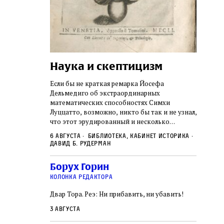
Наука и скептицизм
Погр
неде
не не
Если бы не краткая ремарка Йосефа
судь
ключом ко всей
Дельмедиго об экстраординарных
Иеронима
математических способностях Симхи
Примерн
ся иврит,
Луццатто, возможно, никто бы так и не узнал,
погромо
ый смысл и
что этот эрудированный и несколько
местам Э
ическая
сварливый венецианский талмудист имел
6 августа
Библиотека, кабинет историка
частнос
одчик,
какое‑то отношение к научной деятельности.
Давид Б. Рудерман
стену. 
исправления, и
На протяжении почти шестидесяти лет, вплоть
необыча
правление как
до своей кончины, Луццатто был одним
5 авгус
Борух Горин
отказалс
а. Перед нами
из раввинов Венеции
Ицкови
чтобы н
колонка редактора
одчиков,
количес
ами человек,
Двар Тора. Реэ: Ни прибавить, ни убавить!
самым н
ало возмущение
 многовекового
3 августа
ит последнее