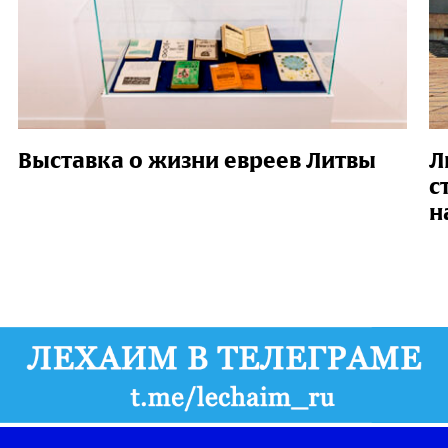
Выставка о жизни евреев Литвы
Л
с
н