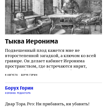
Тыква Иеронима
Н
Подвешенный плод кажется мне не
Ес
второстепенной загадкой, а ключом ко всей
Де
гравюре. Он делает кабинет Иеронима
ма
т
пространством, где встречаются иврит,
Лу
греческий и латынь; буквальный смысл и
чт
6 августа
Борух Горин
6 а
церковная традиция; филологическая
св
точность и понятность; переводчик,
ка
убеждённый в необходимости исправления, и
На
Борух Горин
ти:
читатель, воспринимающий исправление как
вп
е
колонка редактора
разрушение священного текста. Перед нами
од
и
не просто покровитель переводчиков,
Двар Тора. Реэ: Ни прибавить, ни убавить!