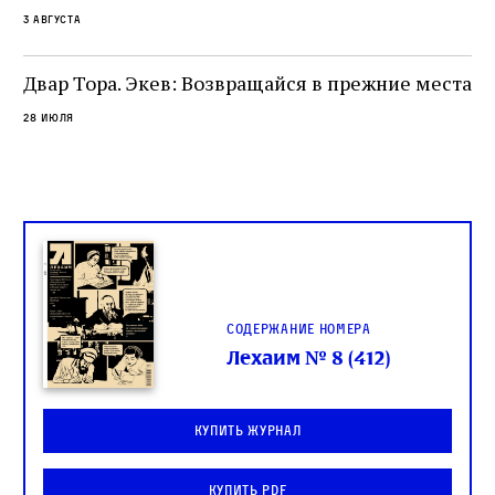
окружённый книгами. Перед нами человек,
3 августа
одно решение которого вызвало возмущение
целой общины и стало частью многовекового
спора о том, кому принадлежит последнее
Двар Тора. Экев: Возвращайся в прежние места
слово в переводе Библии
28 июля
Содержание номера
Лехаим № 8 (412)
Купить журнал
Купить PDF