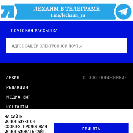
Почтовая рассылка
Архив
© OOO «КНИЖНИКИ»
Редакция
Медиа-кит
Контакты
На сайте
Политика в отношении обработки персональных
используются
данных
cookies. Продолжая
Принять
использовать сайт,
Политика обработки файлов cookie