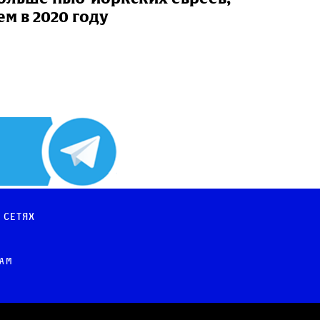
ем в 2020 году
 сетях
рам