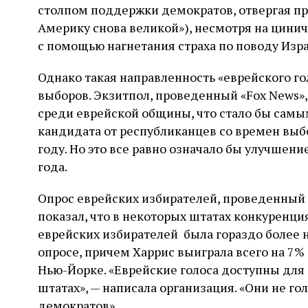
столпом поддержки демократов, отвергая п
Америку снова великой»), несмотря на цин
с помощью нагнетания страха по поводу Изр
Однако такая направленность «еврейского го
выборов. Экзитпол, проведенный «Fox News»,
среди еврейской общины, что стало бы са
кандидата от республиканцев со времен вы
году. Но это все равно означало бы улучшени
года.
Опрос еврейских избирателей, проведенный
показал, что в некоторых штатах конкуренци
еврейских избирателей была гораздо более
опросе, причем Харрис выиграла всего на 7%
Нью-Йорке. «Еврейские голоса доступны для
штатах», — написала организация. «Они не г
демократов».