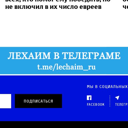
не включил в их число евреев
ч
Мы в социальных
Facebook
Телег