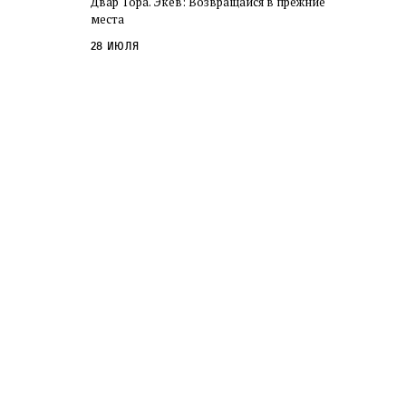
Двар Тора. Экев: Возвращайся в прежние
слово в переводе Библии
места
28 июля