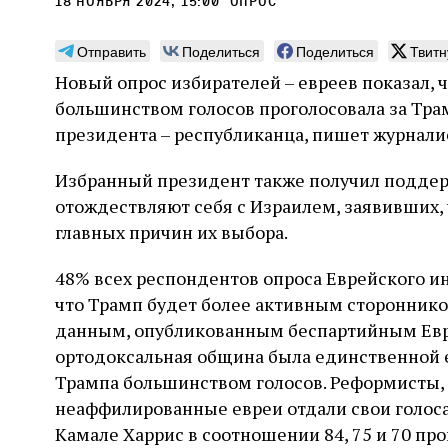
18 ноября 2024, 15:00
опрос
Отправить
Поделиться
Поделиться
Твитн
Новый опрос избирателей – евреев показал,
большинством голосов проголосовала за Трам
Погромы 1929 года:
Мо
президента – республиканца, пишет журналист
неделя, изменившая
и с
Избранный президент также получил поддер
судьбу еврейского ишува
По ме
отождествляют себя с Израилем, заявивших,
конце
Примерно за полторы недели до начала
главных причин их выбора.
стано
погромов Ребе совершал поездку по святым
печей
местам Эрец‑Исраэль. Он посетил, в
тела п
48% всех респондентов опроса Еврейского ин
частности, Пещеру праотцев и Западную
остав
стену. Он, несомненно, почувствовал
2 авг
что Трамп будет более активным сторонником
смерти
необычайное напряжение и сознательно
Фреди
5 августа
Проверено временем
Александр
город
данным, опубликованным беспартийным Евре
Ксени
отказался приходить к Стене в Тиша бе‑Ав,
Ицкович
день 
чтобы не собирать вокруг себя большое
ортодоксальная община была единственной 
количество хасидов и жителей города и тем
Трампа большинством голосов. Реформисты,
самым не усиливать напряжённость
неаффилированные евреи отдали свои голос
Камале Харрис в соотношении 84, 75 и 70 пр