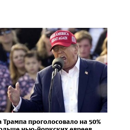
а Трампа проголосовало на 50%
ольше нью-йоркских евреев,