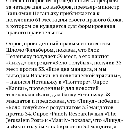
Согласно опросам, проведенным 27 февраля,
за четыре дня до выборов, премьер-министр
Биньямин Нетаньяху приближается к
получению 61 места для своего правого блока,
в котором он нуждается для формирования
правого правительства.
Опрос, проведенный правым социологом
Шломо Фильбером, показал, что блок
Нетаньяху получает 59 мест, а его партия
«Ликуд» опередит «Бело-голубых», получив 35
мест против 33. «Еще два мандата, и мы
выводим Израиль из политической трясины»,
– написал Нетаньяху в «Твиттере». Опрос
«Kantar», проведенный для новостей
телеканала «Kan», дал блоку Нетаньяху 58
мандатов и предсказал, что «Ликуд» победит
«Бело-голубых» с результатом 35 мандатов
против 34. Опрос «Panels Research» для «The
Jerusalem Post» и «Maariv» показал, что «Ликуд»
и «Бело-голубые» набирают по 34 мандата, а