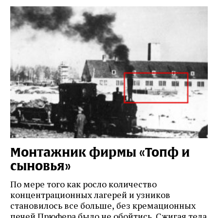
Монтажник фирмы «Топф и
Л
сыновья»
с
о
По мере того как росло количество
концентрационных лагерей и узников
Ст
становилось все больше, без кремационных
на
печей Прюфера было не обойтись. Cжигая тела