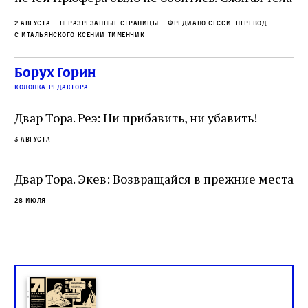
ис
прямо в лагере, нацисты не только оставались
во
2 августа
Неразрезанные страницы
Фредиано Сесси. Перевод
верны своему архаичному культу смерти, но и
ху
с итальянского Ксении Тименчик
скрывали от населения соседних городов,
2 а
пе
сколько узников погибало каждый день в этих
с а
по
Борух Горин
жутких местах
ко
колонка редактора
фа
Двар Тора. Реэ: Ни прибавить, ни убавить!
3 августа
Двар Тора. Экев: Возвращайся в прежние места
28 июля