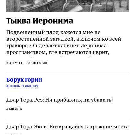
Тыква Иеронима
Н
Подвешенный плод кажется мне не
Ес
второстепенной загадкой, а ключом ко всей
Де
гравюре. Он делает кабинет Иеронима
ма
т
пространством, где встречаются иврит,
Лу
греческий и латынь; буквальный смысл и
чт
6 августа
Борух Горин
6 а
церковная традиция; филологическая
св
точность и понятность; переводчик,
ка
убеждённый в необходимости исправления, и
На
Борух Горин
ти:
читатель, воспринимающий исправление как
вп
е
колонка редактора
разрушение священного текста. Перед нами
од
и
не просто покровитель переводчиков,
Двар Тора. Реэ: Ни прибавить, ни убавить!
окружённый книгами. Перед нами человек,
3 августа
одно решение которого вызвало возмущение
целой общины и стало частью многовекового
спора о том, кому принадлежит последнее
Двар Тора. Экев: Возвращайся в прежние места
слово в переводе Библии