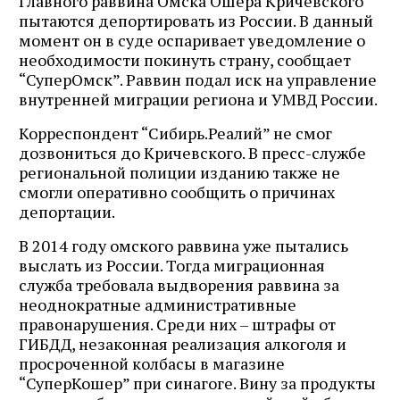
Главного раввина Омска Ошера Кричевского
пытаются депортировать из России. В данный
момент он в суде оспаривает уведомление о
необходимости покинуть страну, сообщает
“СуперОмск”. Раввин подал иск на управление
внутренней миграции региона и УМВД России.
Корреспондент “Сибирь.Реалий” не смог
дозвониться до Кричевского. В пресс-службе
региональной полиции изданию также не
смогли оперативно сообщить о причинах
депортации.
В 2014 году омского раввина уже пытались
выслать из России. Тогда миграционная
служба требовала выдворения раввина за
неоднократные административные
правонарушения. Среди них – штрафы от
ГИБДД, незаконная реализация алкоголя и
просроченной колбасы в магазине
“СуперКошер” при синагоге. Вину за продукты