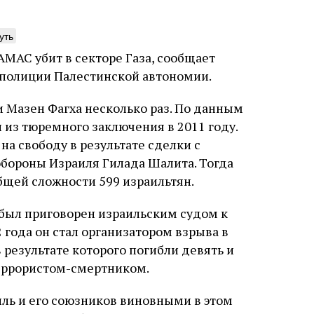
уть
МАС убит в секторе Газа, сообщает
 полиции Палестинской автономии.
нтажник фирмы «Топф
Еврейская звезда
 Мазен Фагха несколько раз. По данным
ыновья»
Буэнос‑Айреса
 из тюремного заключения в 2011 году.
ре того как росло количество
В этой атмосфере напряжения 
а свободу в результате сделки с
нтрационных лагерей и узников
еврейская община Буэнос‑Айр
ороны Израиля Гилада Шалита. Тогда
вилось все больше, без кремационных
символический жест: в годов
 Прюфера было не обойтись. Cжигая
полковника устанавливает на
щей сложности 599 израильтян.
рямо в лагере, нацисты не только
бронзовую плиту с ангелом, п
ались верны своему архаичному культу
Фалькона и звездой Давида с
уста
Неразрезанные страницы
7 августа
Artefactum
Анас
был приговорен израильским судом к
, но и скрывали от населения соседних
иврите. Это был акт политиче
ано Сесси. Перевод с итальянского
ов, сколько узников погибало каждый
лояльности: демонстрация тог
 года он стал организатором взрыва в
и Тименчик
в этих жутких местах
еврейская община не поддерж
в результате которого погибли девять и
осуждает радикалов и стреми
террористом-смертником.
признанной частью аргентинс
иль и его союзников виновными в этом