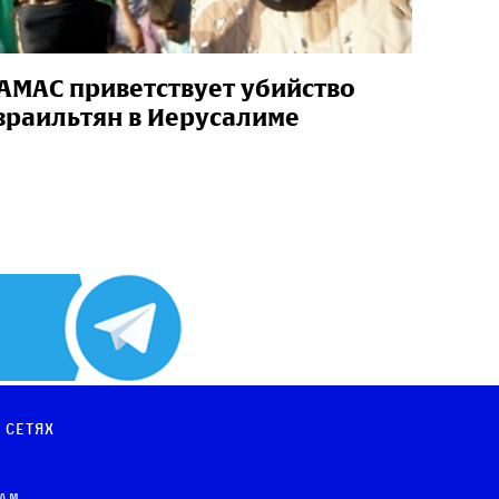
АМАС приветствует убийство
зраильтян в Иерусалиме
 сетях
рам