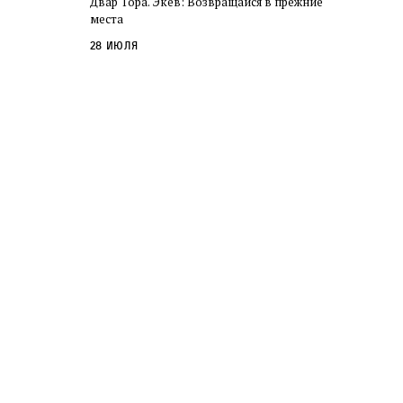
Двар Тора. Экев: Возвращайся в прежние
слово в переводе Библии
места
28 июля