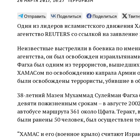
26 марта 2017, 16:27
терроризм
Отправить
Поделиться
Поделиться
Твитн
Один из лидеров исламистского движения ХА
агентство REUTERS со ссылкой на заявление
Погромы 1929 года:
Мо
Неизвестные выстрелили в боевика по имени
неделя, изменившая
и с
агентства, он был освобожден израильтянами
судьбу еврейского ишува
По ме
Фагха был одним из террористов, вышедших н
конце
Примерно за полторы недели до начала
ХАМАСом по освобождению капрала Армии об
стано
погромов Ребе совершал поездку по святым
печей
были освобождены террористы, убившие в об
местам Эрец‑Исраэль. Он посетил, в
тела п
частности, Пещеру праотцев и Западную
остав
стену. Он, несомненно, почувствовал
2 авг
38-летний Мазен Мухаммад Сулейман Фагха 
смерти
необычайное напряжение и сознательно
Фреди
5 августа
Проверено временем
Александр
город
девяти пожизненным срокам – в августе 2002
Ксени
отказался приходить к Стене в Тиша бе‑Ав,
Ицкович
день 
чтобы не собирать вокруг себя большое
автобусе маршрута 361 около Цфата. Теракт, 
количество хасидов и жителей города и тем
были ранены 50 человек, был осуществлен 
самым не усиливать напряжённость
“ХАМАС и его (военное крыло) считают Изра