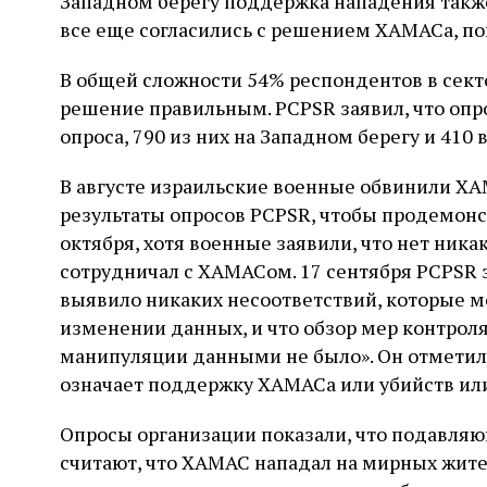
Западном берегу поддержка нападения также
все еще согласились с решением ХАМАСа, по
В общей сложности 54% респондентов в секто
решение правильным. PCPSR заявил, что опр
опроса, 790 из них на Западном берегу и 410 
В августе израильские военные обвинили Х
результаты опросов PCPSR, чтобы продемон
октября, хотя военные заявили, что нет никак
сотрудничал с ХАМАСом. 17 сентября PCPSR з
выявило никаких несоответствий, которые м
изменении данных, и что обзор мер контроля 
манипуляции данными не было». Он отметил,
означает поддержку ХАМАСа или убийств ил
Опросы организации показали, что подавля
считают, что ХАМАС нападал на мирных жите