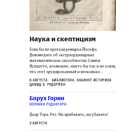
Наука и скептицизм
Погр
неде
не не
Если бы не краткая ремарка Йосефа
судь
ключом ко всей
Дельмедиго об экстраординарных
Иеронима
математических способностях Симхи
Примерн
ся иврит,
Луццатто, возможно, никто бы так и не узнал,
погромо
ый смысл и
что этот эрудированный и несколько
местам Э
ическая
сварливый венецианский талмудист имел
6 августа
Библиотека, кабинет историка
частнос
одчик,
какое‑то отношение к научной деятельности.
Давид Б. Рудерман
стену. 
исправления, и
На протяжении почти шестидесяти лет, вплоть
необыча
правление как
до своей кончины, Луццатто был одним
5 авгус
Борух Горин
отказалс
а. Перед нами
из раввинов Венеции
Ицкови
чтобы н
колонка редактора
одчиков,
количес
ами человек,
Двар Тора. Реэ: Ни прибавить, ни убавить!
самым н
ало возмущение
 многовекового
3 августа
ит последнее