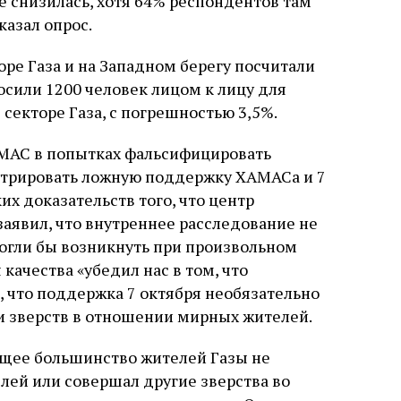
 снизилась, хотя 64% респондентов там
слово в переводе Библии
казал опрос.
ре Газа и на Западном берегу посчитали
осили 1200 человек лицом к лицу для
в секторе Газа, с погрешностью 3,5%.
АМАС в попытках фальсифицировать
стрировать ложную поддержку ХАМАСа и 7
их доказательств того, что центр
аявил, что внутреннее расследование не
огли бы возникнуть при произвольном
качества «убедил нас в том, что
 что поддержка 7 октября необязательно
и зверств в отношении мирных жителей.
ющее большинство жителей Газы не
лей или совершал другие зверства во