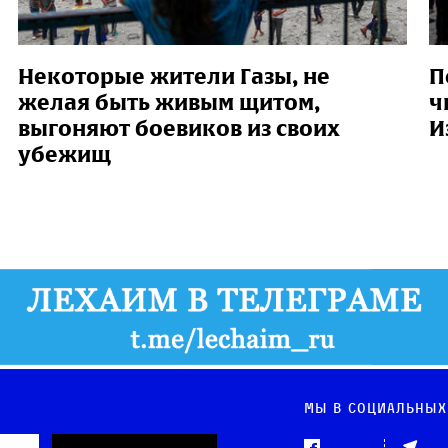
Некоторые жители Газы, не
П
желая быть живым щитом,
ч
выгоняют боевиков из своих
И
убежищ
Мы в социальных