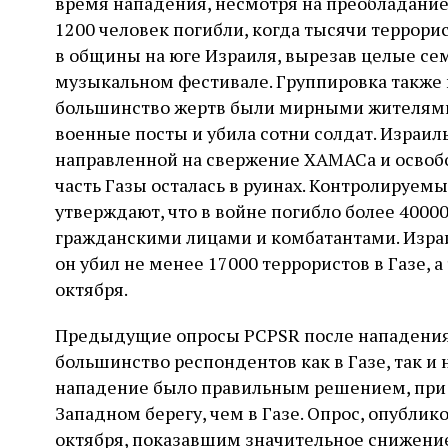
время нападения, несмотря на преобладание 
1200 человек погибли, когда тысячи террор
в общины на юге Израиля, вырезав целые сем
музыкальном фестивале. Группировка также
большинство жертв были мирными жителями,
военные посты и убила сотни солдат. Израил
направленной на свержение ХАМАСа и освоб
часть Газы осталась в руинах. Контролируе
утверждают, что в войне погибло более 4000
гражданскими лицами и комбатантами. Израил
он убил не менее 17000 террористов в Газе, а
октября.
Предыдущие опросы PCPSR после нападения 
большинство респондентов как в Газе, так и 
нападение было правильным решением, при 
Западном берегу, чем в Газе. Опрос, опублик
октября, показавшим значительное снижени