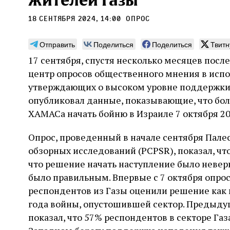
жителей Газы
18 сентября 2024, 14:00
опрос
Отправить
Поделиться
Поделиться
Твитн
17 сентября, спустя несколько месяцев после
Монтажник фирмы «Топф
Ляг
центр опросов общественного мнения в исп
и сыновья»
сар
утверждающих о высоком уровне поддержки 
вши
опубликовал данные, показывающие, что бо
По мере того как росло количество
концентрационных лагерей и узников
ХАМАСа начать бойню в Израиле 7 октября 20
Стиве
становилось все больше, без кремационных
начин
печей Прюфера было не обойтись. Cжигая
истор
Опрос, проведенный в начале сентября Пале
тела прямо в лагере, нацисты не только
вообр
оставались верны своему архаичному культу
обзорных исследований (PCPSR), показал, чт
худож
2 августа
Неразрезанные страницы
смерти, но и скрывали от населения соседних
Фредиано Сесси. Перевод с итальянского
перео
что решение начать наступление было неверн
2 авг
городов, сколько узников погибало каждый
Ксении Тименчик
полити
Халпе
было правильным. Впервые с 7 октября опрос
день в этих жутких местах
котор
Силак
респондентов из Газы оценили решение как 
фарао
года войны, опустошившей сектор. Предыду
показал, что 57% респондентов в секторе Га