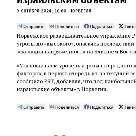
израильским объектам
9 октября 2024, 18:00
Норвегия
Отправить
Поделиться
Поделиться
Твитн
Норвежское разведывательное управление P
Монтажник фирмы «Топф
Ляг
угрозы до «высокого», опасаясь последствий
и сыновья»
сар
эскалации напряженности на Ближнем Восток
вши
По мере того как росло количество
«Мы повышаем уровень угрозы со среднего д
концентрационных лагерей и узников
Стиве
становилось все больше, без кремационных
факторов, в первую очередь из-за текущей э
начин
печей Прюфера было не обойтись. Cжигая
истор
сообщило PST, добавляя, что под наибольшей
тела прямо в лагере, нацисты не только
вообр
оставались верны своему архаичному культу
израильские объекты» в Норвегии.
худож
2 августа
Неразрезанные страницы
смерти, но и скрывали от населения соседних
Фредиано Сесси. Перевод с итальянского
перео
2 авг
городов, сколько узников погибало каждый
Ксении Тименчик
полити
Халпе
день в этих жутких местах
Отправить
Поделиться
Поделиться
Твитн
котор
Силак
фарао