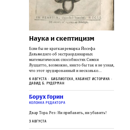
Наука и скептицизм
Погр
неде
не не
Если бы не краткая ремарка Йосефа
судь
ключом ко всей
Дельмедиго об экстраординарных
Иеронима
математических способностях Симхи
Примерн
ся иврит,
Луццатто, возможно, никто бы так и не узнал,
погромо
ый смысл и
что этот эрудированный и несколько
местам Э
ическая
сварливый венецианский талмудист имел
6 августа
Библиотека, кабинет историка
частнос
одчик,
какое‑то отношение к научной деятельности.
Давид Б. Рудерман
стену. 
исправления, и
На протяжении почти шестидесяти лет, вплоть
необыча
правление как
до своей кончины, Луццатто был одним
5 авгус
Борух Горин
отказалс
а. Перед нами
из раввинов Венеции
Ицкови
чтобы н
колонка редактора
одчиков,
количес
ами человек,
Двар Тора. Реэ: Ни прибавить, ни убавить!
самым н
ало возмущение
 многовекового
3 августа
ит последнее