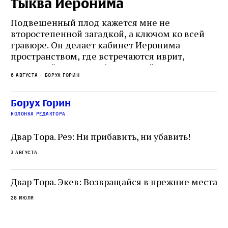
Тыква Иеронима
Н
Подвешенный плод кажется мне не
Ес
второстепенной загадкой, а ключом ко всей
Де
гравюре. Он делает кабинет Иеронима
ма
т
пространством, где встречаются иврит,
Лу
греческий и латынь; буквальный смысл и
чт
6 августа
Борух Горин
6 а
церковная традиция; филологическая
св
точность и понятность; переводчик,
ка
убеждённый в необходимости исправления, и
На
Борух Горин
ти:
читатель, воспринимающий исправление как
вп
е
колонка редактора
разрушение священного текста. Перед нами
од
и
не просто покровитель переводчиков,
Двар Тора. Реэ: Ни прибавить, ни убавить!
окружённый книгами. Перед нами человек,
3 августа
одно решение которого вызвало возмущение
целой общины и стало частью многовекового
спора о том, кому принадлежит последнее
Двар Тора. Экев: Возвращайся в прежние места
слово в переводе Библии
28 июля