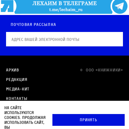
Почтовая рассылка
Архив
© OOO «КНИЖНИКИ»
Редакция
Медиа-кит
Контакты
На сайте
Политика в отношении обработки персональных
используются
данных
cookies. Продолжая
Принять
использовать сайт,
Политика обработки файлов cookie
вы