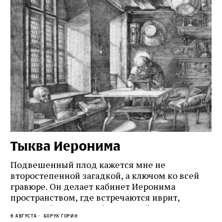
Тыква Иеронима
Н
Подвешенный плод кажется мне не
Ес
второстепенной загадкой, а ключом ко всей
Де
гравюре. Он делает кабинет Иеронима
ма
т
пространством, где встречаются иврит,
Лу
греческий и латынь; буквальный смысл и
чт
6 августа
Борух Горин
6 а
церковная традиция; филологическая
св