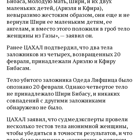
Бибаса, молодую мать, Шири, и их двух
маленьких детей, (Ариэля и Кфира),
невыразимо жестоким образом, они еще и не
вернули Шири ее маленьким детям, ее
ангелам, и вместо этого положили в гроб тело
женщины из Газы», — заявил он.
Ранее ЦАХАЛ подтвердил, что два тела
заложников из четырех, возвращенных 20
февраля, принадлежали Ариэлю и Кфиру
Бибасам.
Тело убитого заложника Одеда Лифшица было
опознано 20 февраля. Однако четвертое тело
не принадлежало Шири Бибасу, и никаких
совпадений с другими заложниками
обнаружено не было.
ЦАХАЛ заявил, что судмедэксперты провели
несколько тестов тела анонимной женщины,
чтобы убедиться в точности результатов, и что
тело было получено в «состоянии, в котором