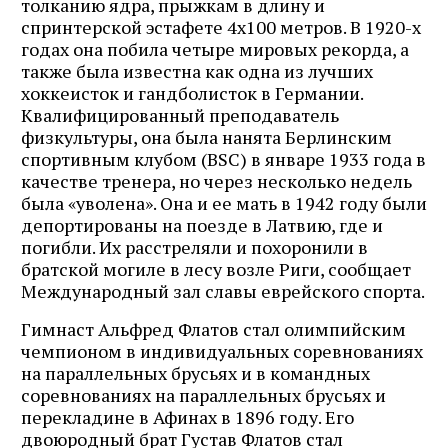
толканию ядра, прыжкам в длину и
спринтерской эстафете 4х100 метров. В 1920-х
годах она побила четыре мировых рекорда, а
также была известна как одна из лучших
хоккеисток и гандболисток в Германии.
Квалифицированный преподаватель
физкультуры, она была нанята Берлинским
спортивным клубом (BSC) в январе 1933 года в
качестве тренера, но через несколько недель
была «уволена». Она и ее мать в 1942 году были
депортированы на поезде в Латвию, где и
погибли. Их расстреляли и похоронили в
братской могиле в лесу возле Риги, сообщает
Международный зал славы еврейского спорта.
Гимнаст Альфред Флатов стал олимпийским
чемпионом в индивидуальных соревнованиях
на параллельных брусьях и в командных
соревнованиях на параллельных брусьях и
перекладине в Афинах в 1896 году. Его
двоюродный брат Густав Флатов стал