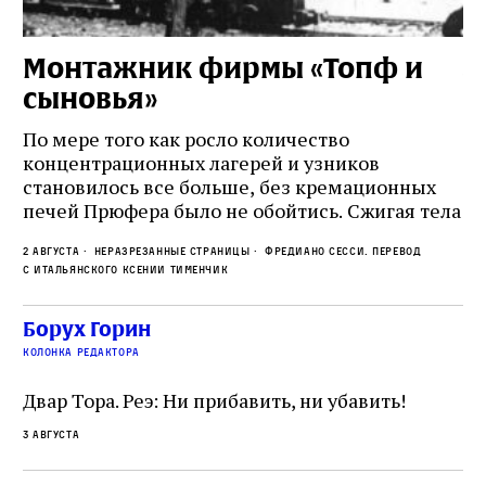
Монтажник фирмы «Топф и
Л
сыновья»
с
о
По мере того как росло количество
концентрационных лагерей и узников
Ст
становилось все больше, без кремационных
на
печей Прюфера было не обойтись. Cжигая тела
ис
прямо в лагере, нацисты не только оставались
во
2 августа
Неразрезанные страницы
Фредиано Сесси. Перевод
верны своему архаичному культу смерти, но и
ху
с итальянского Ксении Тименчик
скрывали от населения соседних городов,
2 а
пе
сколько узников погибало каждый день в этих
с а
по
Борух Горин
жутких местах
ко
колонка редактора
фа
Двар Тора. Реэ: Ни прибавить, ни убавить!
3 августа