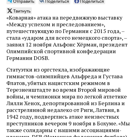
Отправить
Поделиться
Поделиться
Твитнуть
«Коварная» атака на передвижную выставку
«Между успехом и преследованием»,
путешествующую по Германии с 2015 года, –
стала «ударом для всего немецкого спорта», –
заявил 12 ноября Альфонс Хёрман, президент
Олимпийской спортивной конфедерации
Германии DOSB.
Статуэтки из оргстекла, изображающие
гимнастов-олимпийцев Альфреда и Густава
Флатов, убитых нацистским режимом в
Терезиенштадте во время Второй мировой
войны, и чемпионки мира по легкой атлетике
Лилли Хенох, депортированной из Берлина и
расстрелянной недалеко от Риги, Латвия, в
1942 году, подверглись атаке неизвестных
преступников вечером 9 ноября в Бохуме. «Мы
также солидарны с нашими ассоциациями-
членами, DFB (Немецкая федерация футбола)