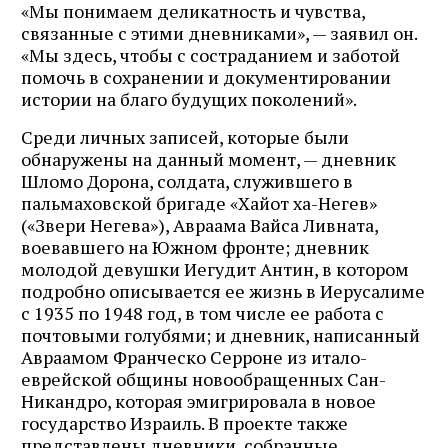
«Мы понимаем деликатность и чувства,
связанные с этими дневниками», — заявил он.
«Мы здесь, чтобы с состраданием и заботой
помочь в сохранении и документировании
истории на благо будущих поколений».
Среди личных записей, которые были
обнаружены на данный момент, — дневник
Шломо Дорона, солдата, служившего в
пальмаховской бригаде «Хайот ха-Негев»
(«Звери Негева»), Авраама Вайса Ливната,
воевавшего на Южном фронте; дневник
молодой девушки Иегудит Антин, в котором
подробно описывается ее жизнь в Иерусалиме
с 1935 по 1948 год, в том числе ее работа с
почтовыми голубями; и дневник, написанный
Авраамом Франческо Серроне из итало-
еврейской общины новообращенных Сан-
Никандро, которая эмигрировала в новое
государство Израиль. В проекте также
представлены дневники, собранные