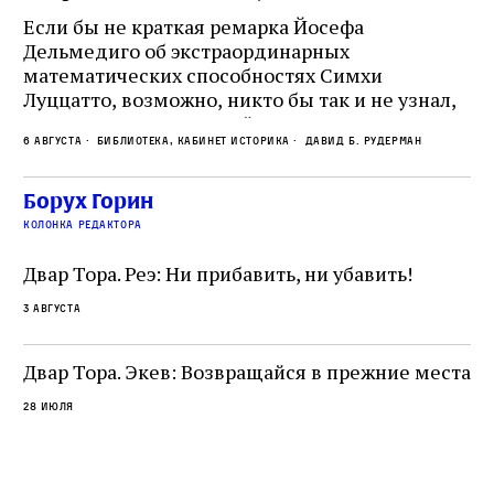
и
Если бы не краткая ремарка Йосефа
е
Дельмедиго об экстраординарных
математических способностях Симхи
Пр
Луццатто, возможно, никто бы так и не узнал,
по
что этот эрудированный и несколько
ме
6 августа
Библиотека, кабинет историка
Давид Б. Рудерман
сварливый венецианский талмудист имел
ча
какое‑то отношение к научной деятельности.
ст
 и
На протяжении почти шестидесяти лет,
Борух Горин
5 а
не
к
вплоть до своей кончины, Луццатто был
колонка редактора
от
и
одним из раввинов Венеции
чт
Двар Тора. Реэ: Ни прибавить, ни убавить!
ко
са
3 августа
ие
о
Двар Тора. Экев: Возвращайся в прежние места
28 июля