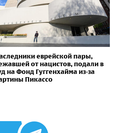
аследники еврейской пары,
ежавшей от нацистов, подали в
уд на Фонд Гуггенхайма из-за
артины Пикассо