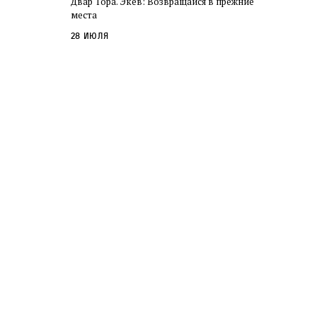
Двар Тора. Экев: Возвращайся в прежние
слово в переводе Библии
места
28 июля