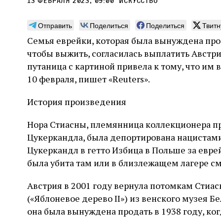
13 февраля 2023, 09:00
искусство
Отправить
Поделиться
Поделиться
Твитн
Семья еврейки, которая была вынуждена прод
чтобы выжить, согласилась выплатить Австри
Погромы 1929 года:
Мо
путаница с картиной привела к тому, что им 
неделя, изменившая
и с
10 февраля, пишет «Reuters».
судьбу еврейского ишува
По ме
История произведения
конце
Примерно за полторы недели до начала
стано
погромов Ребе совершал поездку по святым
Нора Стиасны, племянница коллекционера п
печей
местам Эрец‑Исраэль. Он посетил, в
тела п
Цукеркандла, была депортирована нацистами
частности, Пещеру праотцев и Западную
остав
стену. Он, несомненно, почувствовал
2 авг
Цукеркандл в гетто Избица в Польше за евре
смерти
необычайное напряжение и сознательно
Фреди
5 августа
Проверено временем
Александр
город
была убита там или в близлежащем лагере с
Ксени
отказался приходить к Стене в Тиша бе‑Ав,
Ицкович
день 
чтобы не собирать вокруг себя большое
количество хасидов и жителей города и тем
Австрия в 2001 году вернула потомкам Стиас
самым не усиливать напряжённость
(«Яблоневое дерево II») из венского музея Бе
она была вынуждена продать в 1938 году, ко