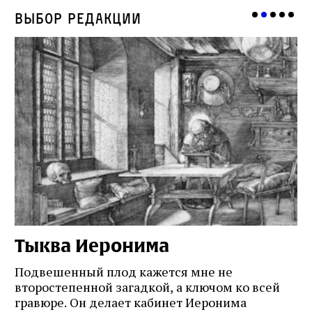
Выбор редакции
Тыква Иеронима
Н
Подвешенный плод кажется мне не
Ес
второстепенной загадкой, а ключом ко всей
Де
гравюре. Он делает кабинет Иеронима
ма
т