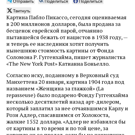
Отправить
Поделиться
Поделиться
Твитнуть
Картина Пабло Пикассо, сегодня оцениваемая
в 200 миллионов долларов, была продана за
бесценок еврейской парой, отчаянно
пытавшейся бежать от нацистов в 1938 году, —
и теперь ее наследники хотят получить
нынешнюю стоимость картины от Фонда
Соломона Р. Гуггенхайма, пишет журналистка
«The New York Post» Катианна Боньелло.
Согласно иску, поданному в Верховный суд
Манхеттена 20 января, картина 1904 года под
названием «Женщина за глажкой» (La
repasseuse) было подарено Фонду Гуггенхайма
несколько десятилетий назад арт-дилером,
который заплатил за нее отчаявшимся Карлу и
Рози Адлер, спасавшимся от Холокоста,
жалкие 1552 доллара. «Адлер не избавился бы
от картины в то время и по той цене, за
которую он ее продал, если бы не нацистские