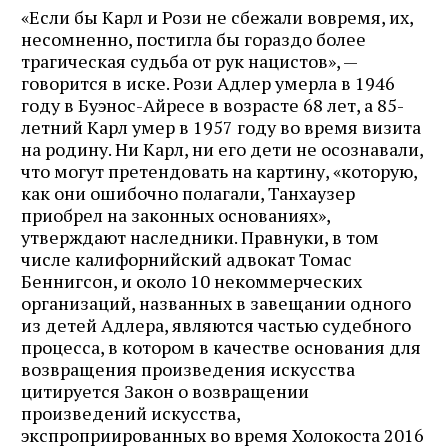
«Если бы Карл и Рози не сбежали вовремя, их,
несомненно, постигла бы гораздо более
трагическая судьба от рук нацистов», —
говорится в иске. Рози Адлер умерла в 1946
году в Буэнос-Айресе в возрасте 68 лет, а 85-
летний Карл умер в 1957 году во время визита
на родину. Ни Карл, ни его дети не осознавали,
что могут претендовать на картину, «которую,
как они ошибочно полагали, Танхаузер
приобрел на законных основаниях»,
утверждают наследники. Правнуки, в том
числе калифорнийский адвокат Томас
Беннигсон, и около 10 некоммерческих
организаций, названных в завещании одного
из детей Адлера, являются частью судебного
процесса, в котором в качестве основания для
возвращения произведения искусства
цитируется Закон о возвращении
произведений искусства,
экспроприированных во время Холокоста 2016