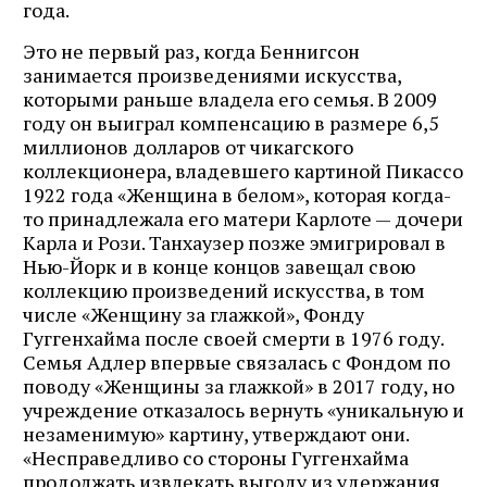
года.
Это не первый раз, когда Беннигсон
занимается произведениями искусства,
которыми раньше владела его семья. В 2009
году он выиграл компенсацию в размере 6,5
миллионов долларов от чикагского
коллекционера, владевшего картиной Пикассо
1922 года «Женщина в белом», которая когда-
то принадлежала его матери Карлоте — дочери
Карла и Рози. Танхаузер позже эмигрировал в
Нью-Йорк и в конце концов завещал свою
коллекцию произведений искусства, в том
числе «Женщину за глажкой», Фонду
Гуггенхайма после своей смерти в 1976 году.
Семья Адлер впервые связалась с Фондом по
поводу «Женщины за глажкой» в 2017 году, но
учреждение отказалось вернуть «уникальную и
незаменимую» картину, утверждают они.
«Несправедливо со стороны Гуггенхайма
продолжать извлекать выгоду из удержания