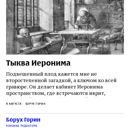
Тыква Иеронима
Н
Подвешенный плод кажется мне не
Ес
второстепенной загадкой, а ключом ко всей
Де
гравюре. Он делает кабинет Иеронима
ма
т
пространством, где встречаются иврит,
Лу
греческий и латынь; буквальный смысл и
чт
6 августа
Борух Горин
6 а
церковная традиция; филологическая
св
точность и понятность; переводчик,
ка
убеждённый в необходимости исправления, и
На
Борух Горин
ти:
читатель, воспринимающий исправление как
вп
е
колонка редактора