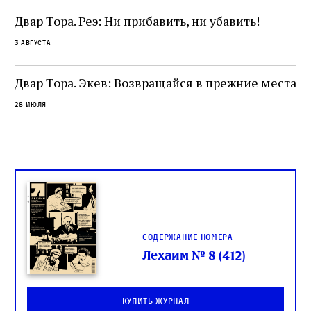
разрушение священного текста. Перед нами
од
и
не просто покровитель переводчиков,
Двар Тора. Реэ: Ни прибавить, ни убавить!
окружённый книгами. Перед нами человек,
3 августа
одно решение которого вызвало возмущение
целой общины и стало частью многовекового
спора о том, кому принадлежит последнее
Двар Тора. Экев: Возвращайся в прежние места
слово в переводе Библии
28 июля
Содержание номера
Лехаим № 8 (412)
Купить журнал