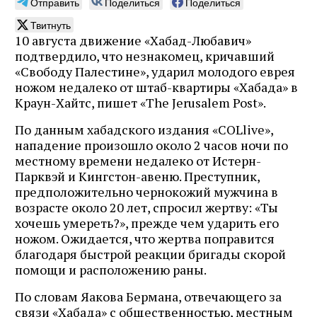
Отправить
Поделиться
Поделиться
Твитнуть
10 августа движение «Хабад-Любавич»
подтвердило, что незнакомец, кричавший
«Свободу Палестине», ударил молодого еврея
ножом недалеко от штаб-квартиры «Хабада» в
Краун-Хайтс, пишет «The Jerusalem Post».
По данным хабадского издания «COLlive»,
нападение произошло около 2 часов ночи по
местному времени недалеко от Истерн-
Парквэй и Кингстон-авеню. Преступник,
предположительно чернокожий мужчина в
возрасте около 20 лет, спросил жертву: «Ты
хочешь умереть?», прежде чем ударить его
ножом. Ожидается, что жертва поправится
благодаря быстрой реакции бригады скорой
помощи и расположению раны.
По словам Яакова Бермана, отвечающего за
связи «Хабада» с общественностью, местным