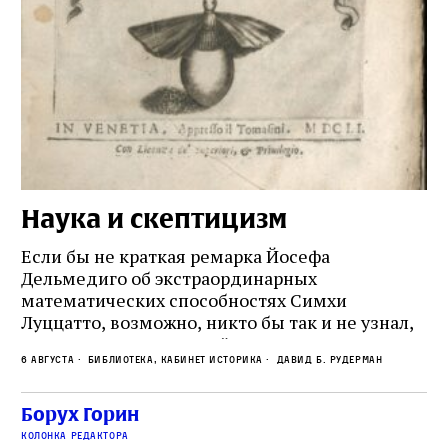
Наука и скептицизм
П
и
Если бы не краткая ремарка Йосефа
е
Дельмедиго об экстраординарных
математических способностях Симхи
Пр
Луццатто, возможно, никто бы так и не узнал,
по
что этот эрудированный и несколько
ме
6 августа
Библиотека, кабинет историка
Давид Б. Рудерман
сварливый венецианский талмудист имел
ча
какое‑то отношение к научной деятельности.
ст
 и
На протяжении почти шестидесяти лет,
Борух Горин
5 а
не
к
вплоть до своей кончины, Луццатто был
колонка редактора
от