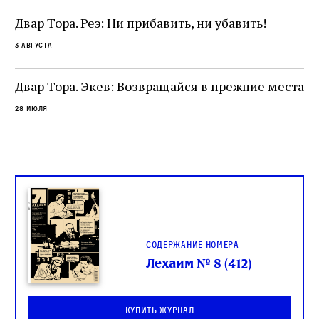
и
одним из раввинов Венеции
чт
Двар Тора. Реэ: Ни прибавить, ни убавить!
ко
са
3 августа
ие
о
Двар Тора. Экев: Возвращайся в прежние места
28 июля
Содержание номера
Лехаим № 8 (412)
Купить журнал