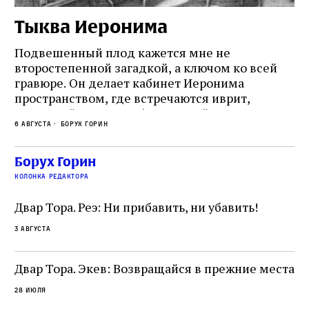
Тыква Иеронима
Н
Подвешенный плод кажется мне не
Ес
второстепенной загадкой, а ключом ко всей
Де
гравюре. Он делает кабинет Иеронима
ма
т
пространством, где встречаются иврит,
Лу
греческий и латынь; буквальный смысл и
чт
6 августа
Борух Горин
6 а
церковная традиция; филологическая
св
точность и понятность; переводчик,
ка
убеждённый в необходимости исправления, и
На
Борух Горин
ти:
читатель, воспринимающий исправление как
вп
е
колонка редактора
разрушение священного текста. Перед нами
од
и
не просто покровитель переводчиков,
Двар Тора. Реэ: Ни прибавить, ни убавить!
окружённый книгами. Перед нами человек,
3 августа
одно решение которого вызвало возмущение
целой общины и стало частью многовекового
спора о том, кому принадлежит последнее
Двар Тора. Экев: Возвращайся в прежние места
слово в переводе Библии
28 июля