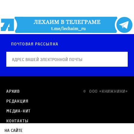
Почтовая рассылка
Архив
© OOO «КНИЖНИКИ»
Редакция
Медиа-кит
Контакты
На сайте
Политика в отношении обработки персональных