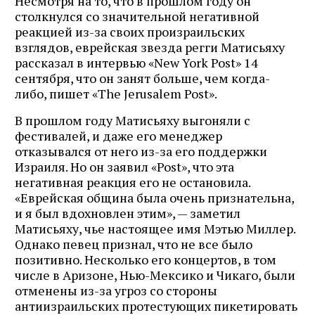
Несмотря на то, что в прошлом году он
столкнулся со значительной негативной
реакцией из-за своих произраильских
взглядов, еврейская звезда регги Матисьяху
рассказал в интервью «New York Post» 14
сентября, что он занят больше, чем когда-
либо, пишет «The Jerusalem Post».
В прошлом году Матисьяху выгоняли с
фестивалей, и даже его менеджер
отказывался от него из-за его поддержки
Израиля. Но он заявил «Post», что эта
негативная реакция его не остановила.
«Еврейская община была очень признательна,
и я был вдохновлен этим», — заметил
Матисьяху, чье настоящее имя Мэтью Миллер.
Однако певец признал, что не все было
позитивно. Несколько его концертов, в том
числе в Аризоне, Нью-Мексико и Чикаго, были
отменены из-за угроз со стороны
антиизраильских протестующих пикетировать