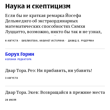
Наука и скептицизм
П
и
Если бы не краткая ремарка Йосефа
е
Дельмедиго об экстраординарных
математических способностях Симхи
Пр
Луццатто, возможно, никто бы так и не узнал,
по
что этот эрудированный и несколько
ме
6 августа
Библиотека, кабинет историка
Давид Б. Рудерман
сварливый венецианский талмудист имел
ча
какое‑то отношение к научной деятельности.
ст
 и
На протяжении почти шестидесяти лет,
Борух Горин
5 а
не
к
вплоть до своей кончины, Луццатто был
колонка редактора
от
и
одним из раввинов Венеции
чт
Двар Тора. Реэ: Ни прибавить, ни убавить!
ко
са
3 августа
ие
о
Двар Тора. Экев: Возвращайся в прежние места
28 июля