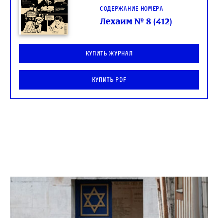
Содержание номера
Лехаим № 8 (412)
Купить журнал
Купить PDF