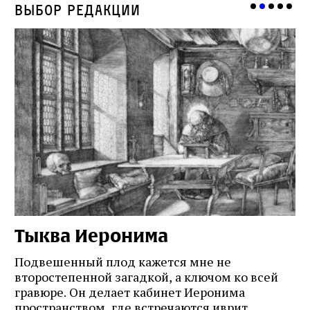
Выбор редакции
Тыква Иеронима
Н
Подвешенный плод кажется мне не
Ес
второстепенной загадкой, а ключом ко всей
Де
гравюре. Он делает кабинет Иеронима
ма
т
пространством, где встречаются иврит,
Лу