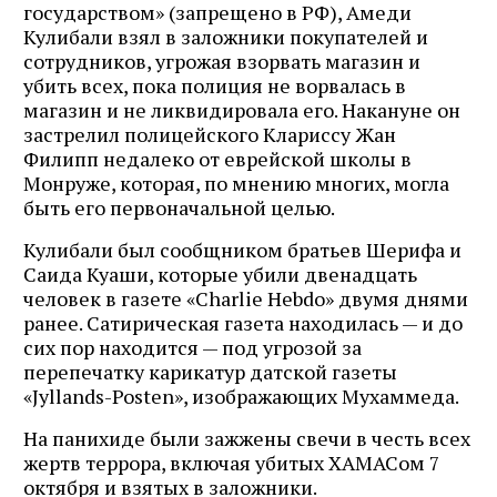
государством» (запрещено в РФ), Амеди
Кулибали взял в заложники покупателей и
сотрудников, угрожая взорвать магазин и
убить всех, пока полиция не ворвалась в
магазин и не ликвидировала его. Накануне он
застрелил полицейского Клариссу Жан
Филипп недалеко от еврейской школы в
Монруже, которая, по мнению многих, могла
быть его первоначальной целью.
Кулибали был сообщником братьев Шерифа и
Саида Куаши, которые убили двенадцать
человек в газете «Charlie Hebdo» двумя днями
ранее. Сатирическая газета находилась — и до
сих пор находится — под угрозой за
перепечатку карикатур датской газеты
«Jyllands-Posten», изображающих Мухаммеда.
На панихиде были зажжены свечи в честь всех
жертв террора, включая убитых ХАМАСом 7
октября и взятых в заложники.