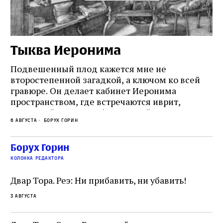
Тыква Иеронима
Н
Подвешенный плод кажется мне не
Ес
второстепенной загадкой, а ключом ко всей
Де
гравюре. Он делает кабинет Иеронима
ма
т
пространством, где встречаются иврит,
Лу
греческий и латынь; буквальный смысл и
чт
6 августа
Борух Горин
6 а
церковная традиция; филологическая
св
точность и понятность; переводчик,
ка
убеждённый в необходимости исправления, и
На
Борух Горин
ти:
читатель, воспринимающий исправление как
вп
е
колонка редактора
разрушение священного текста. Перед нами
од
и
не просто покровитель переводчиков,
Двар Тора. Реэ: Ни прибавить, ни убавить!
окружённый книгами. Перед нами человек,
3 августа
одно решение которого вызвало возмущение
целой общины и стало частью многовекового
спора о том, кому принадлежит последнее