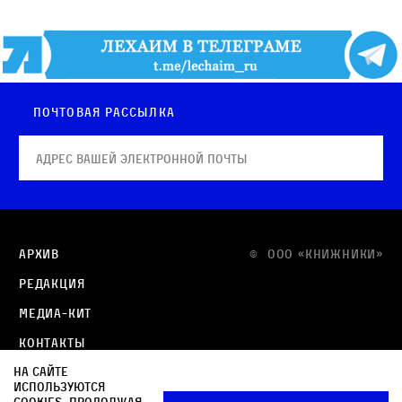
Почтовая рассылка
Архив
© OOO «КНИЖНИКИ»
Редакция
Медиа-кит
Контакты
На сайте
Политика в отношении обработки персональных
используются
данных
cookies. Продолжая