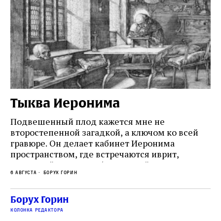
Тыква Иеронима
Н
Подвешенный плод кажется мне не
Ес
второстепенной загадкой, а ключом ко всей
Де
гравюре. Он делает кабинет Иеронима
ма
т
пространством, где встречаются иврит,
Лу
греческий и латынь; буквальный смысл и
чт
6 августа
Борух Горин
6 а
церковная традиция; филологическая
св
точность и понятность; переводчик,
ка
убеждённый в необходимости исправления, и
На
Борух Горин
ти:
читатель, воспринимающий исправление как
вп
е
колонка редактора
разрушение священного текста. Перед нами
од