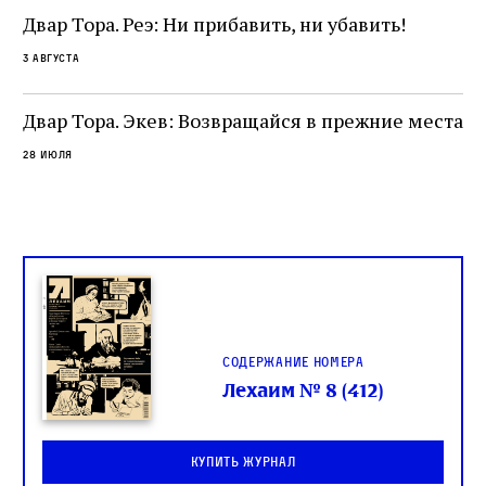
и
не просто покровитель переводчиков,
Двар Тора. Реэ: Ни прибавить, ни убавить!
окружённый книгами. Перед нами человек,
3 августа
одно решение которого вызвало возмущение
целой общины и стало частью многовекового
спора о том, кому принадлежит последнее
Двар Тора. Экев: Возвращайся в прежние места
слово в переводе Библии
28 июля
Содержание номера
Лехаим № 8 (412)
Купить журнал