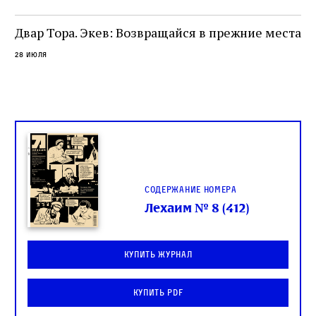
целой общины и стало частью многовекового
спора о том, кому принадлежит последнее
Двар Тора. Экев: Возвращайся в прежние места
слово в переводе Библии
28 июля
Содержание номера
Лехаим № 8 (412)
Купить журнал
Купить PDF