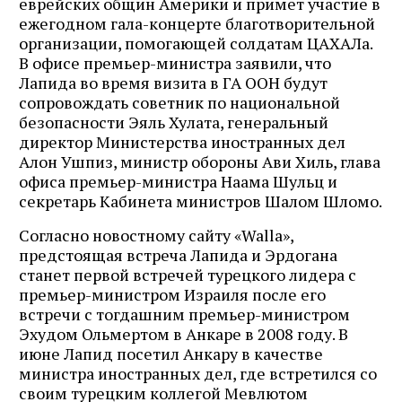
еврейских общин Америки и примет участие в
ежегодном гала-концерте благотворительной
организации, помогающей солдатам ЦАХАЛа.
В офисе премьер-министра заявили, что
Лапида во время визита в ГА ООН будут
сопровождать советник по национальной
безопасности Эяль Хулата, генеральный
директор Министерства иностранных дел
Алон Ушпиз, министр обороны Ави Хиль, глава
офиса премьер-министра Наама Шульц и
секретарь Кабинета министров Шалом Шломо.
Согласно новостному сайту «Walla»,
предстоящая встреча Лапида и Эрдогана
станет первой встречей турецкого лидера с
премьер-министром Израиля после его
встречи с тогдашним премьер-министром
Эхудом Ольмертом в Анкаре в 2008 году. В
июне Лапид посетил Анкару в качестве
министра иностранных дел, где встретился со
своим турецким коллегой Мевлютом