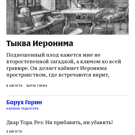
Тыква Иеронима
Н
Подвешенный плод кажется мне не
Ес
второстепенной загадкой, а ключом ко всей
Де
гравюре. Он делает кабинет Иеронима
ма
т
пространством, где встречаются иврит,
Лу
греческий и латынь; буквальный смысл и
чт
6 августа
Борух Горин
6 а
церковная традиция; филологическая
св
точность и понятность; переводчик,
ка
убеждённый в необходимости исправления, и
На
Борух Горин
ти:
читатель, воспринимающий исправление как
вп
е
колонка редактора
разрушение священного текста. Перед нами
од
и
не просто покровитель переводчиков,
Двар Тора. Реэ: Ни прибавить, ни убавить!
окружённый книгами. Перед нами человек,
3 августа
одно решение которого вызвало возмущение