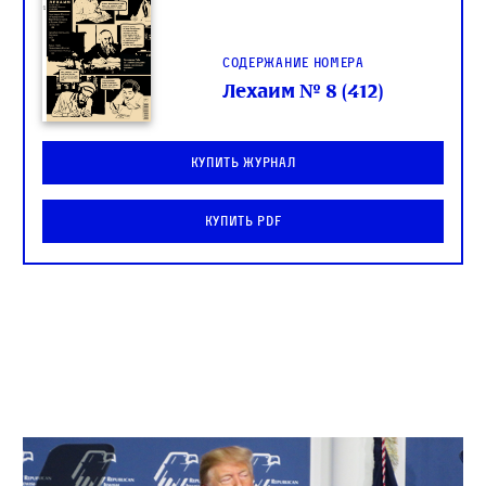
Содержание номера
Лехаим № 8 (412)
Купить журнал
Купить PDF