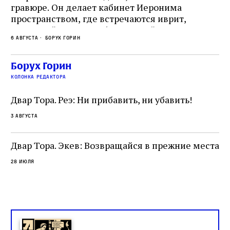
гравюре. Он делает кабинет Иеронима
ма
т
пространством, где встречаются иврит,
Лу
греческий и латынь; буквальный смысл и
чт
6 августа
Борух Горин
6 а
церковная традиция; филологическая
св
точность и понятность; переводчик,
ка
убеждённый в необходимости исправления, и
На
Борух Горин
ти:
читатель, воспринимающий исправление как
вп
е
колонка редактора
разрушение священного текста. Перед нами
од
и
не просто покровитель переводчиков,
Двар Тора. Реэ: Ни прибавить, ни убавить!
окружённый книгами. Перед нами человек,
3 августа
одно решение которого вызвало возмущение
целой общины и стало частью многовекового
спора о том, кому принадлежит последнее
Двар Тора. Экев: Возвращайся в прежние места
слово в переводе Библии
28 июля