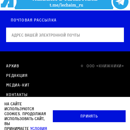
Почтовая рассылка
Архив
© OOO «КНИЖНИКИ»
Редакция
Медиа-кит
Контакты
На сайте
Политика в отношении обработки персональных
используются
данных
cookies. Продолжая
Принять
использовать сайт,
Политика обработки файлов cookie
вы
принимаете
условия