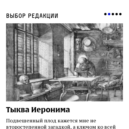
Выбор редакции
Тыква Иеронима
Н
Подвешенный плод кажется мне не
Ес
второстепенной загадкой, а ключом ко всей
Де