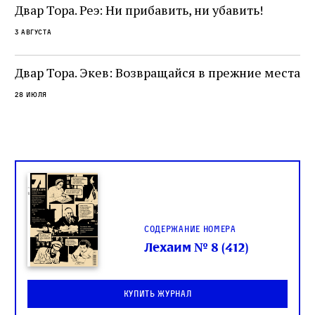
не просто покровитель переводчиков,
Двар Тора. Реэ: Ни прибавить, ни убавить!
окружённый книгами. Перед нами человек,
3 августа
одно решение которого вызвало возмущение
целой общины и стало частью многовекового
спора о том, кому принадлежит последнее
Двар Тора. Экев: Возвращайся в прежние места
слово в переводе Библии
28 июля
Содержание номера
Лехаим № 8 (412)
Купить журнал