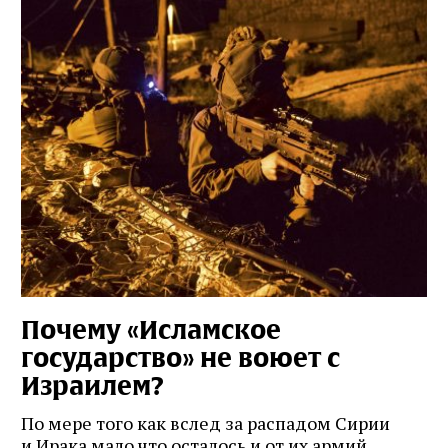
Почему «Исламское
государство» не воюет с
Израилем?
По мере того как вслед за распадом Сирии
и Ирака мало что осталось и от их армий,