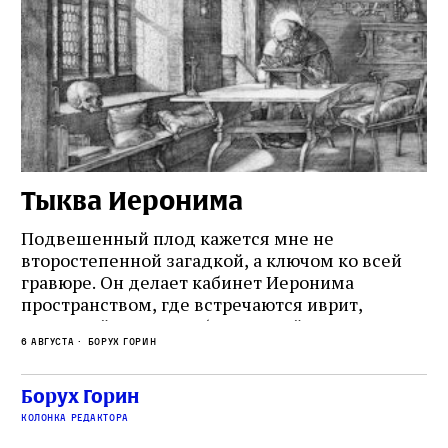
Тыква Иеронима
Н
Подвешенный плод кажется мне не
Ес
второстепенной загадкой, а ключом ко всей
Де
гравюре. Он делает кабинет Иеронима
ма
т
пространством, где встречаются иврит,
Лу
греческий и латынь; буквальный смысл и
чт
6 августа
Борух Горин
6 а
церковная традиция; филологическая
св
точность и понятность; переводчик,
ка
убеждённый в необходимости исправления, и
На
Борух Горин
ти:
читатель, воспринимающий исправление как
вп
е
колонка редактора
разрушение священного текста. Перед нами
од
и